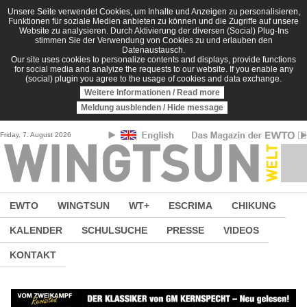
Direkt zum Inhalt
Unsere Seite verwendet Cookies, um Inhalte und Anzeigen zu personalisieren,
Funktionen für soziale Medien anbieten zu können und die Zugriffe auf unsere
Website zu analysieren. Durch Aktivierung der diversen (Social) Plug-Ins
stimmen Sie der Verwendung von Cookies zu und erlauben den
Datenaustausch.
Our site uses cookies to personalize contents and displays, provide functions
for social media and analyize the requests to our website. If you enable any
(social) plugin you agree to the usage of cookies and data exchange.
Weitere Informationen / Read more
Meldung ausblenden / Hide message
Friday, 7. August 2026
EWTO
WINGTSUN
WT+
ESCRIMA
CHIKUNG
KALENDER
SCHULSUCHE
PRESSE
VIDEOS
KONTAKT