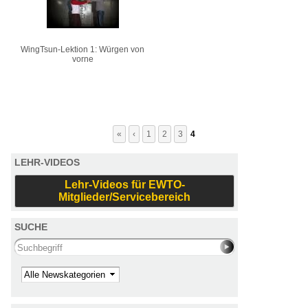
WingTsun-Lektion 1: Würgen von
vorne
«
‹
1
2
3
4
LEHR-VIDEOS
Lehr-Videos für EWTO-
Mitglieder/Servicebereich
SUCHE
Search this site
Kategorie