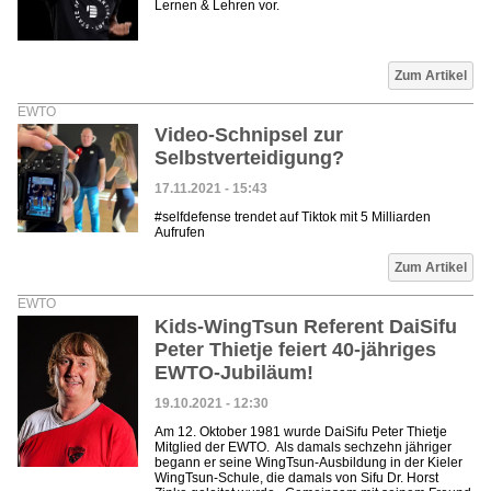
Lernen & Lehren vor.
Zum Artikel
EWTO
Video-Schnipsel zur
Selbstverteidigung?
17.11.2021 - 15:43
#selfdefense trendet auf Tiktok mit 5 Milliarden
Aufrufen
Zum Artikel
EWTO
Kids-WingTsun Referent DaiSifu
Peter Thietje feiert 40-jähriges
EWTO-Jubiläum!
19.10.2021 - 12:30
Am 12. Oktober 1981 wurde DaiSifu Peter Thietje
Mitglied der EWTO. Als damals sechzehn jähriger
begann er seine WingTsun-Ausbildung in der Kieler
WingTsun-Schule, die damals von Sifu Dr. Horst