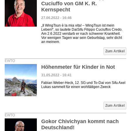
Cuciuffo von GM K. R.
Kernspecht
27.06.2022 - 16:46
„Il WingTsun è la mia vita! – WingTsun ist mein
Leben!“, so lautete DaiSifu Filippo Cuciuffos Credo.
Am 2.6.2022 verstarb er nach schwerer Krankheit.
Vor wenigen Tagen war sein Geburtstag, sehr dicht
an meinem.
Zum Artikel
EWTO
Höhenmeter für Kinder in Not
31.05.2022 - 16:41
Fabian Weber-Heck, 12. SG und To-Dai von Sifu Axel
Lukas sammelt für einen wohltätigen Zweck
Zum Artikel
EWTO
Gokor Chivichyan kommt nach
Deutschland!