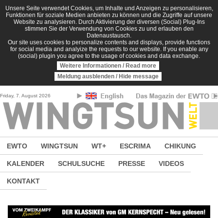
Direkt zum Inhalt
Unsere Seite verwendet Cookies, um Inhalte und Anzeigen zu personalisieren,
Funktionen für soziale Medien anbieten zu können und die Zugriffe auf unsere
Website zu analysieren. Durch Aktivierung der diversen (Social) Plug-Ins
stimmen Sie der Verwendung von Cookies zu und erlauben den
Datenaustausch.
Our site uses cookies to personalize contents and displays, provide functions
for social media and analyize the requests to our website. If you enable any
(social) plugin you agree to the usage of cookies and data exchange.
Weitere Informationen / Read more
Meldung ausblenden / Hide message
Friday, 7. August 2026
EWTO
WINGTSUN
WT+
ESCRIMA
CHIKUNG
KALENDER
SCHULSUCHE
PRESSE
VIDEOS
KONTAKT