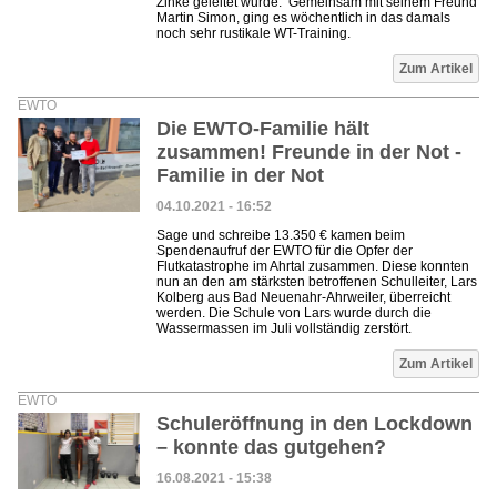
Zinke geleitet wurde. Gemeinsam mit seinem Freund
Martin Simon, ging es wöchentlich in das damals
noch sehr rustikale WT-Training.
Zum Artikel
EWTO
Die EWTO-Familie hält
zusammen! Freunde in der Not -
Familie in der Not
04.10.2021 - 16:52
Sage und schreibe 13.350 € kamen beim
Spendenaufruf der EWTO für die Opfer der
Flutkatastrophe im Ahrtal zusammen. Diese konnten
nun an den am stärksten betroffenen Schulleiter, Lars
Kolberg aus Bad Neuenahr-Ahrweiler, überreicht
werden. Die Schule von Lars wurde durch die
Wassermassen im Juli vollständig zerstört.
Zum Artikel
EWTO
Schuleröffnung in den Lockdown
– konnte das gutgehen?
16.08.2021 - 15:38