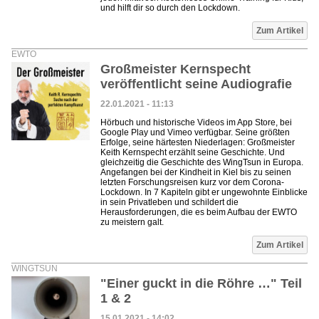
und hilft dir so durch den Lockdown.
Zum Artikel
EWTO
Großmeister Kernspecht
veröffentlicht seine Audiografie
22.01.2021 - 11:13
Hörbuch und historische Videos im App Store, bei
Google Play und Vimeo verfügbar. Seine größten
Erfolge, seine härtesten Niederlagen: Großmeister
Keith Kernspecht erzählt seine Geschichte. Und
gleichzeitig die Geschichte des WingTsun in Europa.
Angefangen bei der Kindheit in Kiel bis zu seinen
letzten Forschungsreisen kurz vor dem Corona-
Lockdown. In 7 Kapiteln gibt er ungewohnte Einblicke
in sein Privatleben und schildert die
Herausforderungen, die es beim Aufbau der EWTO
zu meistern galt.
Zum Artikel
WINGTSUN
"Einer guckt in die Röhre …" Teil
1 & 2
15.01.2021 - 14:02