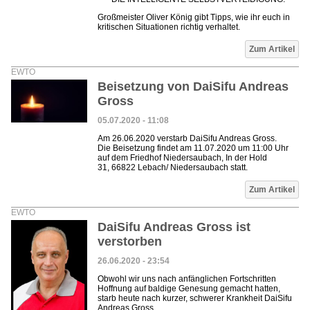
Großmeister Oliver König gibt Tipps, wie ihr euch in
kritischen Situationen richtig verhaltet.
Zum Artikel
EWTO
Beisetzung von DaiSifu Andreas
Gross
05.07.2020 - 11:08
Am 26.06.2020 verstarb DaiSifu Andreas Gross.
Die Beisetzung findet am 11.07.2020 um 11:00 Uhr
auf dem Friedhof Niedersaubach, In der Hold
31, 66822 Lebach/ Niedersaubach statt.
Zum Artikel
EWTO
DaiSifu Andreas Gross ist
verstorben
26.06.2020 - 23:54
Obwohl wir uns nach anfänglichen Fortschritten
Hoffnung auf baldige Genesung gemacht hatten,
starb heute nach kurzer, schwerer Krankheit DaiSifu
Andreas Gross.