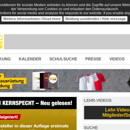
nktionen für soziale Medien anbieten zu können und die Zugriffe auf unsere Websi
der Verwendung von Cookies zu und erlauben den Datenaustausch.
unctions for social media and analyize the requests to our website. If you enable an
Weitere Informationen / Read more
Meldung ausblenden / Hide message
KUNG
KALENDER
SCHULSUCHE
PRESSE
VIDEOS
LEHR-VIDEOS
Lehr-Video
Mitglieder/S
SUCHE