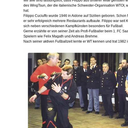
Wir alle sind fassungslos, dass Filippo aus unserer Mitte gerissen 
des WingTsun, der die italienische Schwester-Organisation WTOI, 
hat.
Filippo Cuciuffo wurde 1946 in Aidone auf Sizilien geboren. Schon 
er sehr erfolgreich mehrere Restaurants aufbaute. Filippo war seit 
sich neben verschiedenen Kampfkünsten besonders für Fußball.
Gerne erzählte er von seiner Zeit als Profi-Fußballer beim 1. FC S
Spielern wie Felix Magath und Andreas Brehme.
Nach seiner aktiven Fußballzeit lernte er WT kennen und trat 1982 