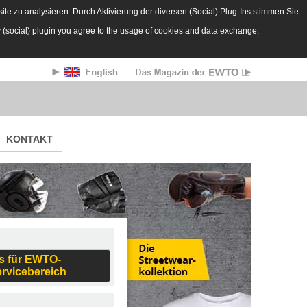
te zu analysieren. Durch Aktivierung der diversen (Social) Plug-Ins stimmen Sie
y (social) plugin you agree to the usage of cookies and data exchange.
KONTAKT
s für EWTO-
ervicebereich