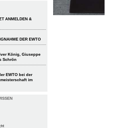
TZT ANMELDEN &
UNGNAHME DER EWTO
liver König, Giuseppe
s Schrön
 der EWTO bei der
meisterschaft im
ISSEN
cht