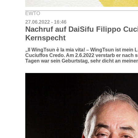
EWTO
27.06.2022 - 16:46
Nachruf auf DaiSifu Filippo Cuc
Kernspecht
„Il WingTsun è la mia vita! – WingTsun ist mein L
Cuciuffos Credo. Am 2.6.2022 verstarb er nach 
Tagen war sein Geburtstag, sehr dicht an meine