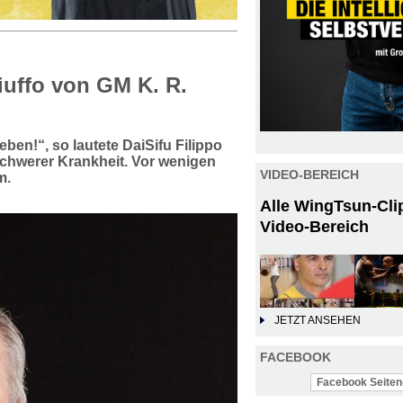
iuffo von GM K. R.
eben!“, so lautete DaiSifu Filippo
schwerer Krankheit. Vor wenigen
VIDEO-BEREICH
m.
Alle WingTsun-Cli
Video-Bereich
JETZT ANSEHEN
FACEBOOK
Facebook Seiten-