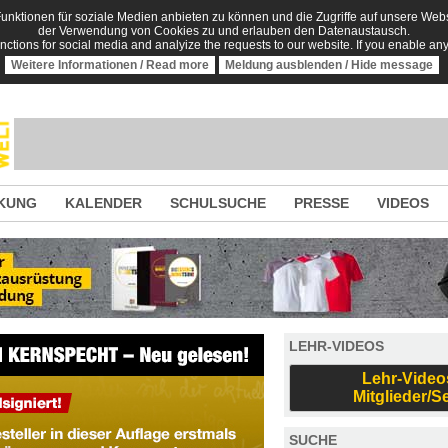
nktionen für soziale Medien anbieten zu können und die Zugriffe auf unsere Websi
der Verwendung von Cookies zu und erlauben den Datenaustausch.
unctions for social media and analyize the requests to our website. If you enable an
Weitere Informationen / Read more
Meldung ausblenden / Hide message
KUNG
KALENDER
SCHULSUCHE
PRESSE
VIDEOS
LEHR-VIDEOS
Lehr-Video
Mitglieder/S
SUCHE