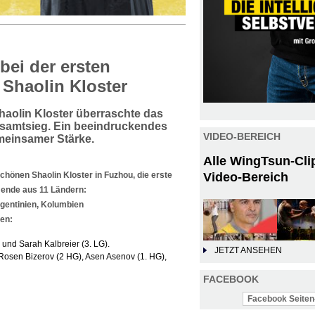
bei der ersten
Shaolin Kloster
haolin Kloster überraschte das
samtsieg. Ein beeindruckendes
VIDEO-BEREICH
meinsamer Stärke.
Alle WingTsun-Cli
chönen Shaolin Kloster in Fuzhou, die
erste
Video-Bereich
mende aus 11 Ländern
:
rgentinien, Kolumbien
en:
 und Sarah Kalbreier (3. LG).
JETZT ANSEHEN
 Rosen Bizerov (2 HG), Asen Asenov (1. HG),
FACEBOOK
Facebook Seiten-