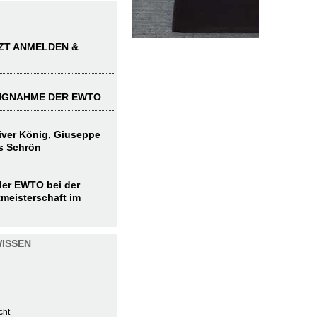
TZT ANMELDEN &
UNGNAHME DER EWTO
liver König, Giuseppe
s Schrön
 der EWTO bei der
meisterschaft im
ISSEN
cht