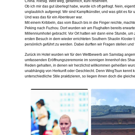
China. Riesig. Weit weg, gefährlich, kühl reserviert.
Ob ich mir das gut überlegt habe, wurde ich oft gefragt. Nein, eigen
unglaublich aufgeregt. Wir sind Kampfkünstler, und was gibt es für
Und was das für ein Abenteuer war.
Mit einem Kribbeln, das vom Bauch bis in die Finger reichte, mac
Peking nach Fuzhou. Dort wurden wir am Flughafen bereits erwarte
Millenniumhotel gebracht. Vor Ort hatten wir dann eine Stunde, u
ersten Besuch in dem wieder errichteten Southern Shaolin Kloster be
persönlich geführt zu werden. Dabei durften wir Fragen stellen und
Zurück im Hotel wurden wir für den Wettbewerb am Samstag angemel
umfassenden Eröffnungszeremonie im sonnigen Innenhof des Shaoli
Reden gehalten, in denen wir herzlichst willkommen geheißen wur
unabhängig von Herkunft oder Geschlecht. Denn WingTsun kennt k
unterschiedliche Stile praktizieren, so liegen ihnen doch die gleic