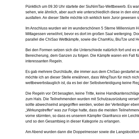
Pünktlich um 09.30 Uhr startete der SiuNimTao-Wettbewerb. Es war
sehen, wie ähnlich, aber auch wie unterschiedlich diese in den ein
ausfallen. An dieser Stelle möchte ich wirklich kein Juror gewesen s
Im Anschluss wurden wir im wunderschönen 5 Sterne Millennium H
Mittagessen verwöhnt, bevor es dort im großen Saal weiterging. Do
parallel die ChiSao Wettkämpfe, sowie die ChamKiu, BiuTze und Ho
Bei den Formen setzen sich die Unterschiede natürlich fort und es 
Bereicherung, dem Ganzen zu folgen. Die Kämpfe waren ein Fall für
interessanten Regeln.
Es gab mehrere Durchläufe, die immer aus dem ChiSao gestartet wu
möchte ich an dieser Stelle erwähnen, dass WingTsun für mich nich
wettbewerbstauglich ist, da es bei der Selbstverteidigung keine R
Die Regeln vor Ort besagten, keine Tritte, keine Handkantenschlä
zum Hals. Die Teilnehmenden wurden mit Schutzausrüstung verseh
sollte abwechselnd angegriffen werden, wobei der Verteidiger eben
„Wirkungstreffer“ was zur Folge hatte, dass die meisten Teilnehme
vorne stürmten, so dass es unserem Kämpfer Gianfranco ein Leichte
und so den Gesamtsieg in dieser Kategorie zu erlangen.
Am Abend wurden dann die Doppelmesser sowie die Langstockform