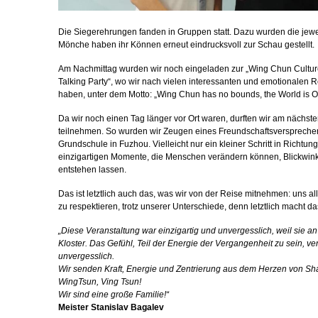
Die Siegerehrungen fanden in Gruppen statt. Dazu wurden die jewei
Mönche haben ihr Können erneut eindrucksvoll zur Schau gestellt.
Am Nachmittag wurden wir noch eingeladen zur „Wing Chun Culture
Talking Party“, wo wir nach vielen interessanten und emotionalen 
haben, unter dem Motto: „Wing Chun has no bounds, the World is O
Da wir noch einen Tag länger vor Ort waren, durften wir am nächs
teilnehmen. So wurden wir Zeugen eines Freundschaftsverspreche
Grundschule in Fuzhou. Vielleicht nur ein kleiner Schritt in Richtu
einzigartigen Momente, die Menschen verändern können, Blickwinke
entstehen lassen.
Das ist letztlich auch das, was wir von der Reise mitnehmen: uns a
zu respektieren, trotz unserer Unterschiede, denn letztlich macht da
„Diese Veranstaltung war einzigartig und unvergesslich, weil sie a
Kloster. Das Gefühl, Teil der Energie der Vergangenheit zu sein, ve
unvergesslich.
Wir senden Kraft, Energie und Zentrierung aus dem Herzen von Sha
WingTsun, Ving Tsun!
Wir sind eine große Familie!“
Meister Stanislav Bagalev