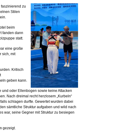
 faszinierend zu
zelnen Stilen
ein.
otel beim
rt fanden dann
lzpuppe statt.
war eine große
 sich, mit
rden. Kritisch
t
egeln geben kann.
ge und oder Ellenbogen sowie keine Attacken
en. Nach dreimal recht herzlosem „Kurbeln“
falls schlagen durfte. Gewertet wurden dabei
nden sämtliche Struktur aufgaben und wild nach
s war, seine Gegner mit Struktur zu besiegen
 gezeigt.