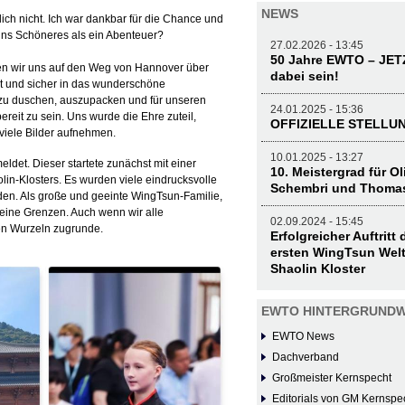
NEWS
tlich nicht. Ich war dankbar für die Chance und
 uns Schöneres als ein Abenteuer?
27.02.2026 - 13:45
50 Jahre EWTO – JE
hten wir uns auf den Weg von Hannover über
dabei sein!
t und sicher in das wunderschöne
m zu duschen, auszupacken und für unseren
24.01.2025 - 15:36
reit zu sein. Uns wurde die Ehre zuteil,
OFFIZIELLE STELL
 viele Bilder aufnehmen.
10.01.2025 - 13:27
det. Dieser startete zunächst mit einer
10. Meistergrad für O
n-Klosters. Es wurden viele eindrucksvolle
Schembri und Thoma
den. Als große und geeinte WingTsun-Familie,
eine Grenzen. Auch wenn wir alle
02.09.2024 - 15:45
hen Wurzeln zugrunde.
Erfolgreicher Auftritt
ersten WingTsun Welt
Shaolin Kloster
EWTO HINTERGRUNDW
EWTO News
Dachverband
Großmeister Kernspecht
Editorials von GM Kernspe