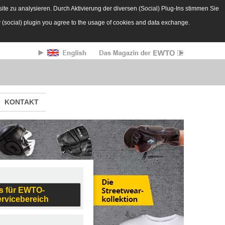
te zu analysieren. Durch Aktivierung der diversen (Social) Plug-Ins stimmen Sie
y (social) plugin you agree to the usage of cookies and data exchange.
KONTAKT
s für EWTO-
ervicebereich