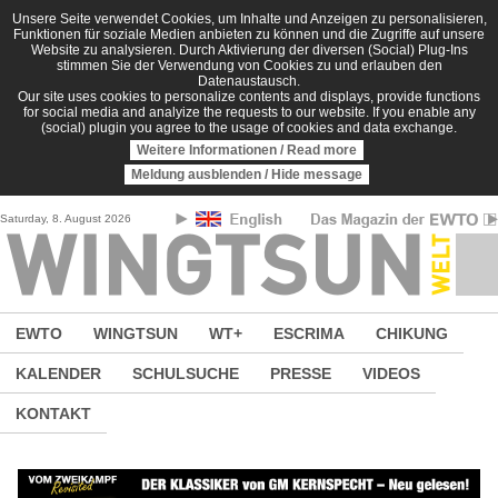
Direkt zum Inhalt
Unsere Seite verwendet Cookies, um Inhalte und Anzeigen zu personalisieren,
Funktionen für soziale Medien anbieten zu können und die Zugriffe auf unsere
Website zu analysieren. Durch Aktivierung der diversen (Social) Plug-Ins
stimmen Sie der Verwendung von Cookies zu und erlauben den
Datenaustausch.
Our site uses cookies to personalize contents and displays, provide functions
for social media and analyize the requests to our website. If you enable any
(social) plugin you agree to the usage of cookies and data exchange.
Weitere Informationen / Read more
Meldung ausblenden / Hide message
Saturday, 8. August 2026
EWTO
WINGTSUN
WT+
ESCRIMA
CHIKUNG
KALENDER
SCHULSUCHE
PRESSE
VIDEOS
KONTAKT