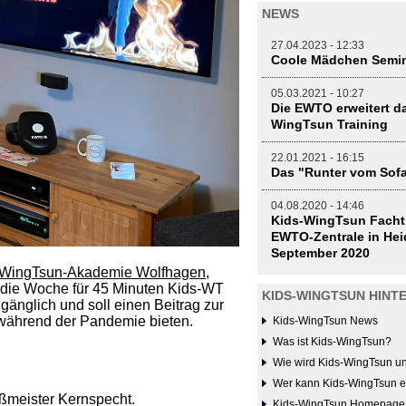
NEWS
27.04.2023 - 12:33
Coole Mädchen Semin
05.03.2021 - 10:27
Die EWTO erweitert d
WingTsun Training
22.01.2021 - 16:15
Das "Runter vom Sofa
04.08.2020 - 14:46
Kids-WingTsun Fachtr
EWTO-Zentrale in Hei
September 2020
WingTsun-Akademie Wolfhagen
,
al die Woche für 45 Minuten Kids-WT
KIDS-WINGTSUN HIN
ugänglich und soll einen Beitrag zur
r während der Pandemie bieten.
Kids-WingTsun News
Was ist Kids-WingTsun?
Wie wird Kids-WingTsun unt
Wer kann Kids-WingTsun e
ßmeister Kernspecht.
Kids-WingTsun Homepage