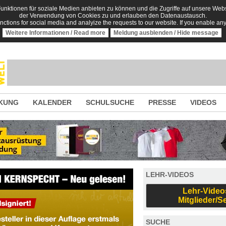
nktionen für soziale Medien anbieten zu können und die Zugriffe auf unsere Websi
der Verwendung von Cookies zu und erlauben den Datenaustausch.
unctions for social media and analyize the requests to our website. If you enable an
Weitere Informationen / Read more
Meldung ausblenden / Hide message
KUNG
KALENDER
SCHULSUCHE
PRESSE
VIDEOS
LEHR-VIDEOS
Lehr-Video
Mitglieder/S
SUCHE