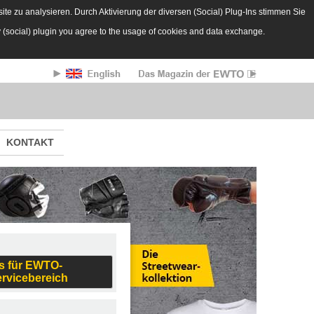
te zu analysieren. Durch Aktivierung der diversen (Social) Plug-Ins stimmen Sie
y (social) plugin you agree to the usage of cookies and data exchange.
KONTAKT
s für EWTO-
ervicebereich