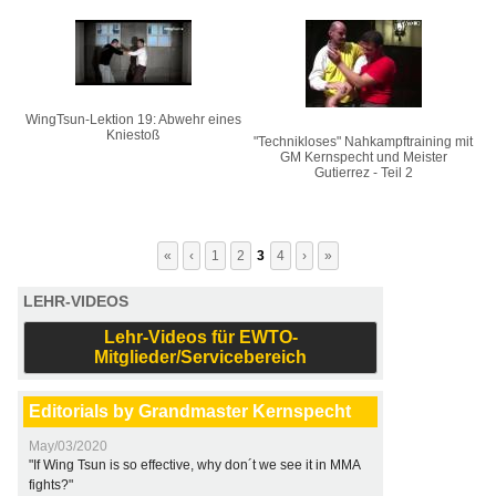
WingTsun-Lektion 19: Abwehr eines
Kniestoß
"Technikloses" Nahkampftraining mit
GM Kernspecht und Meister
Gutierrez - Teil 2
«
‹
1
2
3
4
›
»
LEHR-VIDEOS
Lehr-Videos für EWTO-
Mitglieder/Servicebereich
Editorials by Grandmaster Kernspecht
May/03/2020
"If Wing Tsun is so effective, why don´t we see it in MMA
fights?"