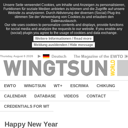
Skip to main content
Unsere Seite verwendet Cookies, um Inhalte und Anzeigen zu personalisieren,
Funktionen für soziale Medien anbieten zu können und die Zugriffe auf unsere
Website zu analysieren. Durch Aktivierung der diversen (Social) Plug-Ins
stimmen Sie der Verwendung von Cookies zu und erlauben den
Datenaustausch.
Our site uses cookies to personalize contents and displays, provide functions
for social media and analyize the requests to our website. If you enable any
(social) plugin you agree to the usage of cookies and data exchange.
Weitere Informationen / Read more
Meldung ausblenden / Hide message
Thursday, August 6 2026
EWTO
WINGTSUN
WT+
ESCRIMA
CHIKUNG
CALENDAR
DATABASE
VIDEOS
CONTACT
CREDENTIALS FOR WT
Happy New Year