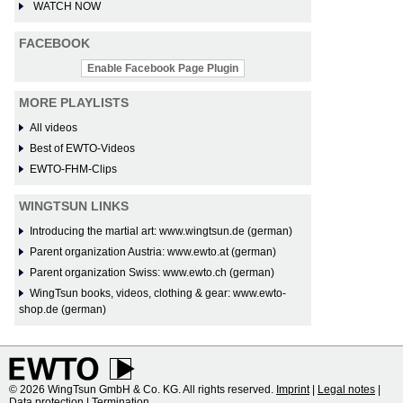
WATCH NOW
FACEBOOK
Enable Facebook Page Plugin
MORE PLAYLISTS
All videos
Best of EWTO-Videos
EWTO-FHM-Clips
WINGTSUN LINKS
Introducing the martial art: www.wingtsun.de (german)
Parent organization Austria: www.ewto.at (german)
Parent organization Swiss: www.ewto.ch (german)
WingTsun books, videos, clothing & gear: www.ewto-
shop.de (german)
© 2026 WingTsun GmbH & Co. KG. All rights reserved.
Imprint
|
Legal notes
|
Data protection
|
Termination