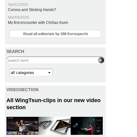
Apr/11/2020
Corona and Sticking Hands?
Mar/09/2020
My first encounter with ChiSao Kuen
Read all editorials by GM Kernspecht
SEARCH
Search this site
Kategorie
VIDEOSECTION
All WingTsun-clips in our new video
section