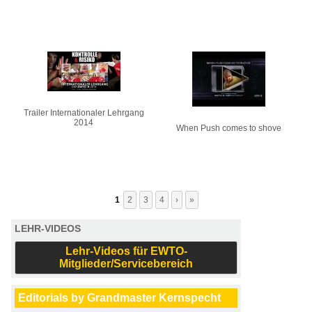
Trailer Internationaler Lehrgang
2014
When Push comes to shove
1
2
3
4
›
»
LEHR-VIDEOS
Lehr-Videos für EWTO-
Mitglieder/Servicebereich
Editorials by Grandmaster Kernspecht