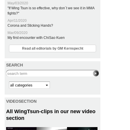
May/03/2020
"If Wing Tsun is so effective, why don´t we see it in MMA
fights?"
Apr/11/2020
Corona and Sticking Hands?
Mar/09/2020
My first encounter with ChiSao Kuen
Read all editorials by GM Kernspecht
SEARCH
Search this site
Kategorie
VIDEOSECTION
All WingTsun-clips in our new video
section