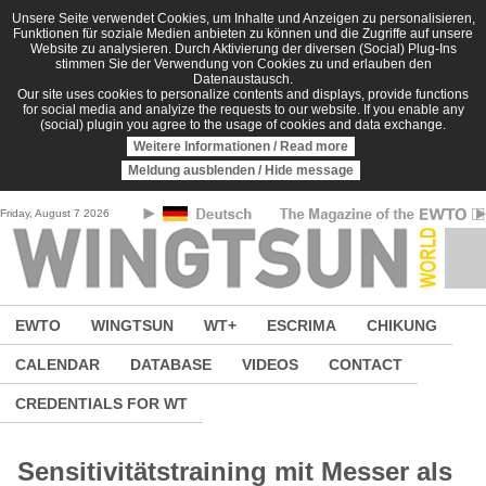
Skip to main content
Unsere Seite verwendet Cookies, um Inhalte und Anzeigen zu personalisieren,
Funktionen für soziale Medien anbieten zu können und die Zugriffe auf unsere
Website zu analysieren. Durch Aktivierung der diversen (Social) Plug-Ins
stimmen Sie der Verwendung von Cookies zu und erlauben den
Datenaustausch.
Our site uses cookies to personalize contents and displays, provide functions
for social media and analyize the requests to our website. If you enable any
(social) plugin you agree to the usage of cookies and data exchange.
Weitere Informationen / Read more
Meldung ausblenden / Hide message
Friday, August 7 2026
EWTO
WINGTSUN
WT+
ESCRIMA
CHIKUNG
CALENDAR
DATABASE
VIDEOS
CONTACT
CREDENTIALS FOR WT
Sensitivitätstraining mit Messer als