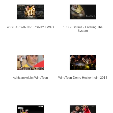
40 YEARS ANNIVERSARY EWTO
1. SG Escrima - Entering The
System
Achtsamkeit im WingTsun
WingTsun-Demo Hockenheim 2014