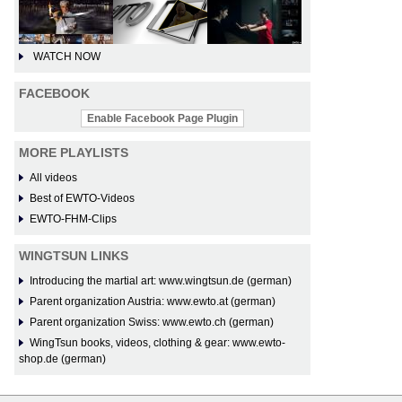
WATCH NOW
FACEBOOK
Enable Facebook Page Plugin
MORE PLAYLISTS
All videos
Best of EWTO-Videos
EWTO-FHM-Clips
WINGTSUN LINKS
Introducing the martial art: www.wingtsun.de (german)
Parent organization Austria: www.ewto.at (german)
Parent organization Swiss: www.ewto.ch (german)
WingTsun books, videos, clothing & gear: www.ewto-
shop.de (german)