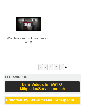
WingTsun-Lektion 1: Würgen von
vorne
«
‹
1
2
3
4
LEHR-VIDEOS
Lehr-Videos für EWTO-
Mitglieder/Servicebereich
Editorials by Grandmaster Kernspecht