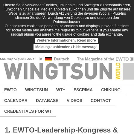
Skip to main content
Unsere Seite verwendet Cookies, um Inhalte und Anzeigen zu personalisieren,
Funktionen für soziale Medien anbieten zu können und die Zugriffe auf unsere
Website zu analysieren. Durch Aktivierung der diversen (Social) Plug-Ins
stimmen Sie der Verwendung von Cookies zu und erlauben den
Datenaustausch.
Our site uses cookies to personalize contents and displays, provide functions
for social media and analyize the requests to our website. If you enable any
(social) plugin you agree to the usage of cookies and data exchange.
Weitere Informationen / Read more
Meldung ausblenden / Hide message
Saturday, August 8 2026
EWTO
WINGTSUN
WT+
ESCRIMA
CHIKUNG
CALENDAR
DATABASE
VIDEOS
CONTACT
CREDENTIALS FOR WT
1. EWTO-Leadership-Kongress &