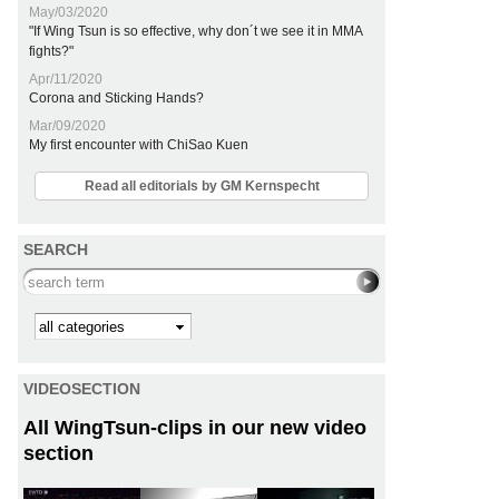
May/03/2020
"If Wing Tsun is so effective, why don´t we see it in MMA
fights?"
Apr/11/2020
Corona and Sticking Hands?
Mar/09/2020
My first encounter with ChiSao Kuen
Read all editorials by GM Kernspecht
SEARCH
Search this site
Kategorie
VIDEOSECTION
All WingTsun-clips in our new video
section