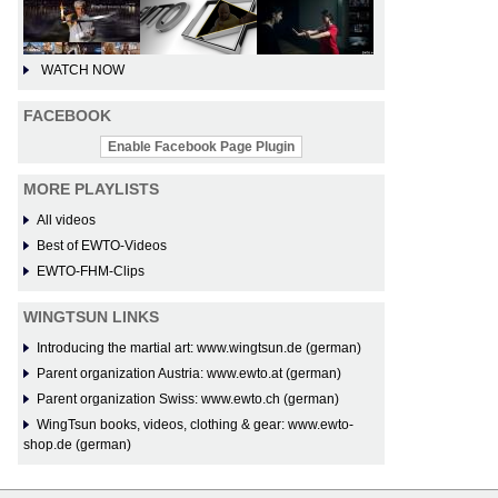
WATCH NOW
FACEBOOK
Enable Facebook Page Plugin
MORE PLAYLISTS
All videos
Best of EWTO-Videos
EWTO-FHM-Clips
WINGTSUN LINKS
Introducing the martial art: www.wingtsun.de (german)
Parent organization Austria: www.ewto.at (german)
Parent organization Swiss: www.ewto.ch (german)
WingTsun books, videos, clothing & gear: www.ewto-
shop.de (german)