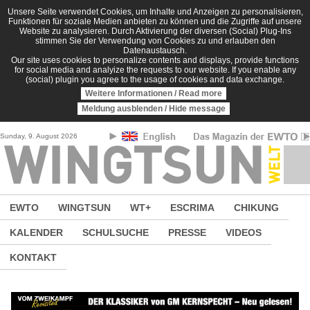
Direkt zum Inhalt
Unsere Seite verwendet Cookies, um Inhalte und Anzeigen zu personalisieren,
Funktionen für soziale Medien anbieten zu können und die Zugriffe auf unsere
Website zu analysieren. Durch Aktivierung der diversen (Social) Plug-Ins
stimmen Sie der Verwendung von Cookies zu und erlauben den
Datenaustausch.
Our site uses cookies to personalize contents and displays, provide functions
for social media and analyize the requests to our website. If you enable any
(social) plugin you agree to the usage of cookies and data exchange.
Weitere Informationen / Read more
Meldung ausblenden / Hide message
Sunday, 9. August 2026
EWTO
WINGTSUN
WT+
ESCRIMA
CHIKUNG
KALENDER
SCHULSUCHE
PRESSE
VIDEOS
KONTAKT