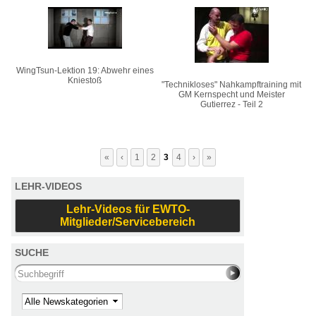
WingTsun-Lektion 19: Abwehr eines
Kniestoß
"Technikloses" Nahkampftraining mit
GM Kernspecht und Meister
Gutierrez - Teil 2
«
‹
1
2
3
4
›
»
LEHR-VIDEOS
Lehr-Videos für EWTO-
Mitglieder/Servicebereich
SUCHE
Search this site
Kategorie