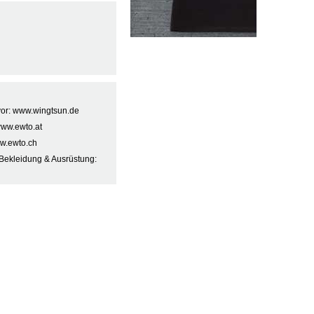
 vor: www.wingtsun.de
www.ewto.at
w.ewto.ch
Bekleidung & Ausrüstung: