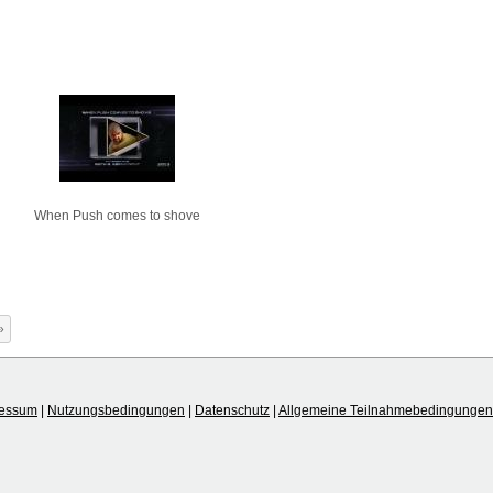
When Push comes to shove
»
ressum
|
Nutzungsbedingungen
|
Datenschutz
|
Allgemeine Teilnahmebedingungen 