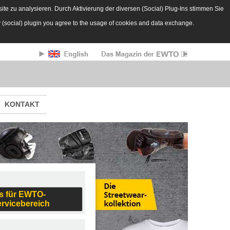
te zu analysieren. Durch Aktivierung der diversen (Social) Plug-Ins stimmen Sie
y (social) plugin you agree to the usage of cookies and data exchange.
KONTAKT
s für EWTO-
ervicebereich