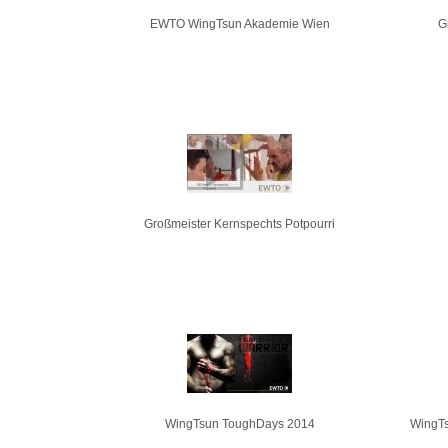
EWTO WingTsun Akademie Wien
G
Großmeister Kernspechts Potpourri
WingTsun ToughDays 2014
WingTs