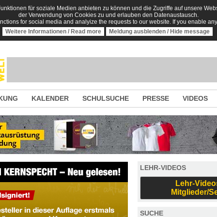
nktionen für soziale Medien anbieten zu können und die Zugriffe auf unsere Websi
der Verwendung von Cookies zu und erlauben den Datenaustausch.
unctions for social media and analyize the requests to our website. If you enable an
Weitere Informationen / Read more
Meldung ausblenden / Hide message
KUNG
KALENDER
SCHULSUCHE
PRESSE
VIDEOS
LEHR-VIDEOS
Lehr-Video
Mitglieder/S
SUCHE