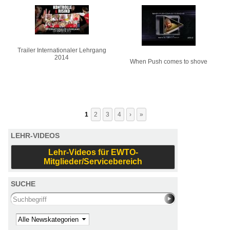
Trailer Internationaler Lehrgang
2014
When Push comes to shove
1
2
3
4
›
»
LEHR-VIDEOS
Lehr-Videos für EWTO-
Mitglieder/Servicebereich
SUCHE
Search this site
Kategorie