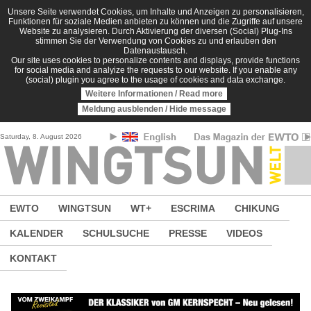
Direkt zum Inhalt
Unsere Seite verwendet Cookies, um Inhalte und Anzeigen zu personalisieren,
Funktionen für soziale Medien anbieten zu können und die Zugriffe auf unsere
Website zu analysieren. Durch Aktivierung der diversen (Social) Plug-Ins
stimmen Sie der Verwendung von Cookies zu und erlauben den
Datenaustausch.
Our site uses cookies to personalize contents and displays, provide functions
for social media and analyize the requests to our website. If you enable any
(social) plugin you agree to the usage of cookies and data exchange.
Weitere Informationen / Read more
Meldung ausblenden / Hide message
Saturday, 8. August 2026
EWTO
WINGTSUN
WT+
ESCRIMA
CHIKUNG
KALENDER
SCHULSUCHE
PRESSE
VIDEOS
KONTAKT