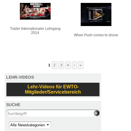
Trailer Internationaler Lehrgang
2014
When Push comes to shove
1
2
3
4
›
»
LEHR-VIDEOS
Lehr-Videos für EWTO-
Mitglieder/Servicebereich
SUCHE
Search this site
Kategorie