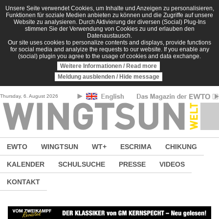
Direkt zum Inhalt
Unsere Seite verwendet Cookies, um Inhalte und Anzeigen zu personalisieren,
Funktionen für soziale Medien anbieten zu können und die Zugriffe auf unsere
Website zu analysieren. Durch Aktivierung der diversen (Social) Plug-Ins
stimmen Sie der Verwendung von Cookies zu und erlauben den
Datenaustausch.
Our site uses cookies to personalize contents and displays, provide functions
for social media and analyize the requests to our website. If you enable any
(social) plugin you agree to the usage of cookies and data exchange.
Weitere Informationen / Read more
Meldung ausblenden / Hide message
Thursday, 6. August 2026
EWTO
WINGTSUN
WT+
ESCRIMA
CHIKUNG
KALENDER
SCHULSUCHE
PRESSE
VIDEOS
KONTAKT