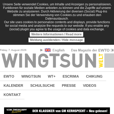
Direkt zum Inhalt
Unsere Seite verwendet Cookies, um Inhalte und Anzeigen zu personalisieren,
Funktionen für soziale Medien anbieten zu können und die Zugriffe auf unsere
Website zu analysieren. Durch Aktivierung der diversen (Social) Plug-Ins
stimmen Sie der Verwendung von Cookies zu und erlauben den
Datenaustausch.
Our site uses cookies to personalize contents and displays, provide functions
for social media and analyize the requests to our website. If you enable any
(social) plugin you agree to the usage of cookies and data exchange.
Weitere Informationen / Read more
Meldung ausblenden / Hide message
Friday, 7. August 2026
EWTO
WINGTSUN
WT+
ESCRIMA
CHIKUNG
KALENDER
SCHULSUCHE
PRESSE
VIDEOS
KONTAKT