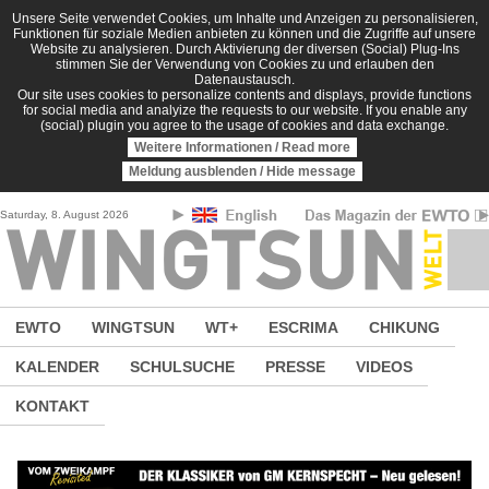
Direkt zum Inhalt
Unsere Seite verwendet Cookies, um Inhalte und Anzeigen zu personalisieren,
Funktionen für soziale Medien anbieten zu können und die Zugriffe auf unsere
Website zu analysieren. Durch Aktivierung der diversen (Social) Plug-Ins
stimmen Sie der Verwendung von Cookies zu und erlauben den
Datenaustausch.
Our site uses cookies to personalize contents and displays, provide functions
for social media and analyize the requests to our website. If you enable any
(social) plugin you agree to the usage of cookies and data exchange.
Weitere Informationen / Read more
Meldung ausblenden / Hide message
Saturday, 8. August 2026
EWTO
WINGTSUN
WT+
ESCRIMA
CHIKUNG
KALENDER
SCHULSUCHE
PRESSE
VIDEOS
KONTAKT