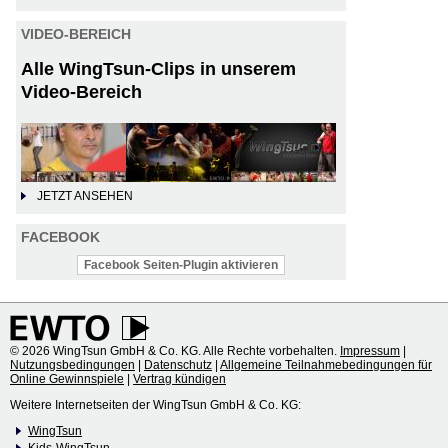
VIDEO-BEREICH
Alle WingTsun-Clips in unserem
Video-Bereich
JETZT ANSEHEN
FACEBOOK
Facebook Seiten-Plugin aktivieren
© 2026 WingTsun GmbH & Co. KG. Alle Rechte vorbehalten.
Impressum
|
Nutzungsbedingungen
|
Datenschutz
|
Allgemeine Teilnahmebedingungen für
Online Gewinnspiele
|
Vertrag kündigen
Weitere Internetseiten der WingTsun GmbH & Co. KG:
WingTsun
Kids-WingTsun