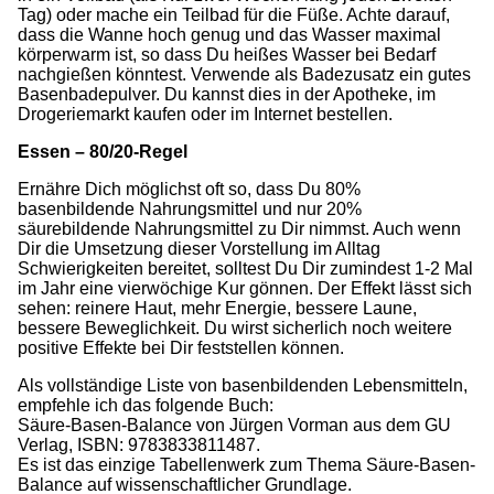
Tag) oder mache ein Teilbad für die Füße. Achte darauf,
dass die Wanne hoch genug und das Wasser maximal
körperwarm ist, so dass Du heißes Wasser bei Bedarf
nachgießen könntest. Verwende als Badezusatz ein gutes
Basenbadepulver. Du kannst dies in der Apotheke, im
Drogeriemarkt kaufen oder im Internet bestellen.
Essen – 80/20-Regel
Ernähre Dich möglichst oft so, dass Du 80%
basenbildende Nahrungsmittel und nur 20%
säurebildende Nahrungsmittel zu Dir nimmst. Auch wenn
Dir die Umsetzung dieser Vorstellung im Alltag
Schwierigkeiten bereitet, solltest Du Dir zumindest 1-2 Mal
im Jahr eine vierwöchige Kur gönnen. Der Effekt lässt sich
sehen: reinere Haut, mehr Energie, bessere Laune,
bessere Beweglichkeit. Du wirst sicherlich noch weitere
positive Effekte bei Dir feststellen können.
Als vollständige Liste von basenbildenden Lebensmitteln,
empfehle ich das folgende Buch:
Säure-Basen-Balance von Jürgen Vorman aus dem GU
Verlag, ISBN: 9783833811487.
Es ist das einzige Tabellenwerk zum Thema Säure-Basen-
Balance auf wissenschaftlicher Grundlage.