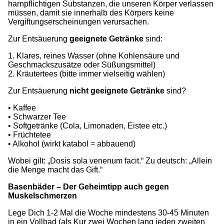
harnpflichtigen Substanzen, die unseren Körper verlassen
müssen, damit sie innerhalb des Körpers keine
Vergiftungserscheinungen verursachen.
Zur Entsäuerung
geeignete Getränke
sind:
1. Klares, reines Wasser (ohne Kohlensäure und
Geschmackszusätze oder Süßungsmittel)
2. Kräutertees (bitte immer vielseitig wählen)
Zur Entsäuerung
nicht geeignete Getränke
sind?
• Kaffee
• Schwarzer Tee
• Softgetränke (Cola, Limonaden, Eistee etc.)
• Früchtetee
• Alkohol (wirkt katabol = abbauend)
Wobei gilt: „Dosis sola venenum facit.“ Zu deutsch: „Allein
die Menge macht das Gift.“
Basenbäder – Der Geheimtipp auch gegen
Muskelschmerzen
Lege Dich 1-2 Mal die Woche mindestens 30-45 Minuten
in ein Vollbad (als Kur zwei Wochen lang jeden zweiten