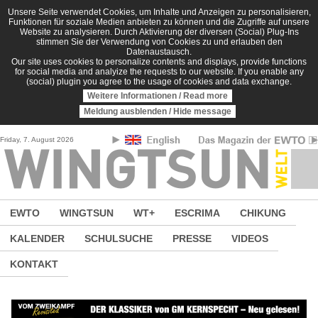
Direkt zum Inhalt
Unsere Seite verwendet Cookies, um Inhalte und Anzeigen zu personalisieren,
Funktionen für soziale Medien anbieten zu können und die Zugriffe auf unsere
Website zu analysieren. Durch Aktivierung der diversen (Social) Plug-Ins
stimmen Sie der Verwendung von Cookies zu und erlauben den
Datenaustausch.
Our site uses cookies to personalize contents and displays, provide functions
for social media and analyize the requests to our website. If you enable any
(social) plugin you agree to the usage of cookies and data exchange.
Weitere Informationen / Read more
Meldung ausblenden / Hide message
Friday, 7. August 2026
EWTO
WINGTSUN
WT+
ESCRIMA
CHIKUNG
KALENDER
SCHULSUCHE
PRESSE
VIDEOS
KONTAKT