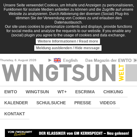
Direkt zum Inhalt
Unsere Seite verwendet Cookies, um Inhalte und Anzeigen zu personalisieren,
Funktionen für soziale Medien anbieten zu können und die Zugriffe auf unsere
Website zu analysieren. Durch Aktivierung der diversen (Social) Plug-Ins
stimmen Sie der Verwendung von Cookies zu und erlauben den
Datenaustausch.
Our site uses cookies to personalize contents and displays, provide functions
for social media and analyize the requests to our website. If you enable any
(social) plugin you agree to the usage of cookies and data exchange.
Weitere Informationen / Read more
Meldung ausblenden / Hide message
Thursday, 6. August 2026
EWTO
WINGTSUN
WT+
ESCRIMA
CHIKUNG
KALENDER
SCHULSUCHE
PRESSE
VIDEOS
KONTAKT