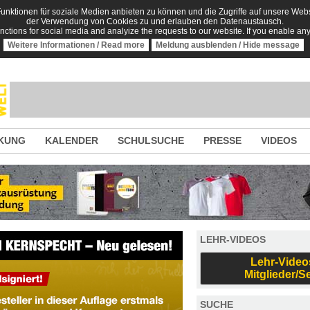
nktionen für soziale Medien anbieten zu können und die Zugriffe auf unsere Websi
der Verwendung von Cookies zu und erlauben den Datenaustausch.
unctions for social media and analyize the requests to our website. If you enable an
Weitere Informationen / Read more
Meldung ausblenden / Hide message
KUNG
KALENDER
SCHULSUCHE
PRESSE
VIDEOS
LEHR-VIDEOS
Lehr-Video
Mitglieder/S
SUCHE