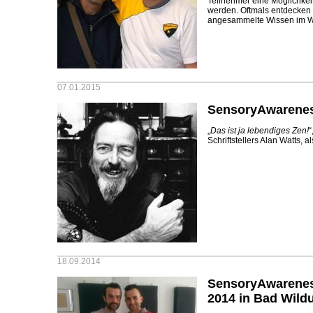
Teilnehmer eine Möglichkei
werden. Oftmals entdecken 
angesammelte Wissen im W
07.01.2015
SensoryAwarenes
„
Das ist ja lebendiges Zen!
“
Schriftstellers Alan Watts, a
18.09.2014
SensoryAwarene
2014 in Bad Wild