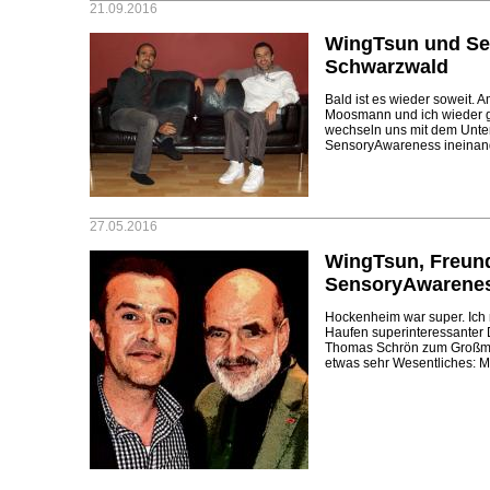
21.09.2016
WingTsun und Se
Schwarzwald
Bald ist es wieder soweit. 
Moosmann und ich wieder 
wechseln uns mit dem Unte
SensoryAwareness ineinand
27.05.2016
WingTsun, Freun
SensoryAwarene
Hockenheim war super. Ich 
Haufen superinteressanter 
Thomas Schrön zum Großmeis
etwas sehr Wesentliches: M