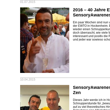
01.07.2015
2016 – 40 Jahre 
SensoryAwarene
Ein paar Wochen sind nun 
der EWTO in Hockenheim. E
wieder einen Schnupperkur
doch überrascht, wie viel
interessant und positiv die
und jeder war sowieso scho
10.04.2015
SensoryAwarenes
Zen
Dieses Jahr werde ich in H
Schnupperstunde für „bewus
auf zu viel theoretisches Hi