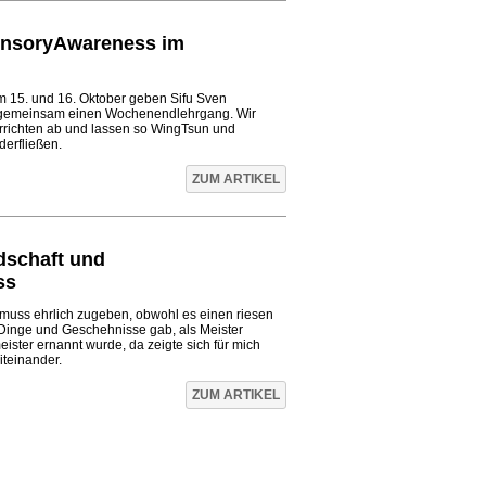
nsoryAwareness im
Am 15. und 16. Oktober geben Sifu Sven
gemeinsam einen Wochenendlehrgang. Wir
rrichten ab und lassen so WingTsun und
erfließen.
ZUM ARTIKEL
dschaft und
ss
muss ehrlich zugeben, obwohl es einen riesen
Dinge und Geschehnisse gab, als Meister
ter ernannt wurde, da zeigte sich für mich
iteinander.
ZUM ARTIKEL