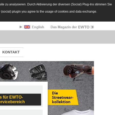
te zu analysieren. Durch Aktivierung der diversen (Social) Plug-Ins stimmen Sie
y (social) plugin you agree to the usage of cookies and data exchange.
KONTAKT
s für EWTO-
ervicebereich