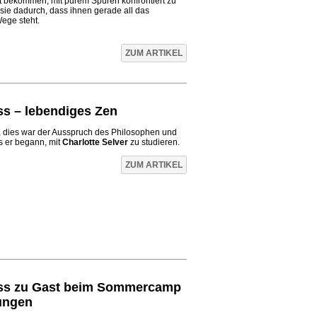
t bekommen, mit purem Spüren konfrontiert zu
sie dadurch, dass ihnen gerade all das
ege steht.
ZUM ARTIKEL
s – lebendiges Zen
, dies war der Ausspruch des Philosophen und
ls er begann, mit
Charlotte Selver
zu studieren.
ZUM ARTIKEL
ss zu Gast beim Sommercamp
ungen