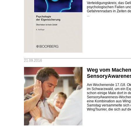
Verteidigungskreis; das Ge
psychologischen Fallen un
Gefahrenradars in Zeiten de
...
21.09.2016
Weg vom Machen,
SensoryAwarene
Am Wochenende 17./18. Okto
im Schwarzwald, um ein E
schon einige Male dort in 
SensoryAwareness-Wochenen
eine Kombination aus Win
Samstag versammelte sich 
WingTsunler, die sich auf d