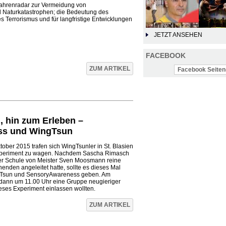
fahrenradar zur Vermeidung von
d Naturkatastrophen; die Bedeutung des
s Terrorismus und für langfristige Entwicklungen
JETZT ANSEHEN
FACEBOOK
ZUM ARTIKEL
Facebook Seiten-
 hin zum Erleben –
ss und WingTsun
ber 2015 trafen sich WingTsunler in St. Blasien
xperiment zu wagen. Nachdem Sascha Rimasch
der Schule von Meister Sven Moosmann reine
den angeleitet hatte, sollte es dieses Mal
gTsun und SensoryAwareness geben. Am
dann um 11.00 Uhr eine Gruppe neugieriger
ieses Experiment einlassen wollten.
ZUM ARTIKEL