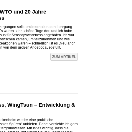
EWTO und 20 Jahre
ss
vergangen seit dem internationalen Lehrgang
s waren sehr schöne Tage dort und ich habe
sus für SensoryAwareness angeboten. Ich war
e Menschen kamen, um teilzunehmen und wie
 Reaktionen waren – schließlich ist es „Neuland“
n von dem großen Angebot ausgefüllt.
ZUM ARTIKEL
s, WingTsun – Entwicklung &
ockenheim wieder eine praktische
stes Spüren“ anbieten. Dabei verzichte ich gern
ntergrundwissen. Mir ist es wichtig, dass die