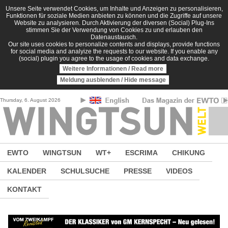
Direkt zum Inhalt
Unsere Seite verwendet Cookies, um Inhalte und Anzeigen zu personalisieren,
Funktionen für soziale Medien anbieten zu können und die Zugriffe auf unsere
Website zu analysieren. Durch Aktivierung der diversen (Social) Plug-Ins
stimmen Sie der Verwendung von Cookies zu und erlauben den
Datenaustausch.
Our site uses cookies to personalize contents and displays, provide functions
for social media and analyize the requests to our website. If you enable any
(social) plugin you agree to the usage of cookies and data exchange.
Weitere Informationen / Read more
Meldung ausblenden / Hide message
Thursday, 6. August 2026
EWTO
WINGTSUN
WT+
ESCRIMA
CHIKUNG
KALENDER
SCHULSUCHE
PRESSE
VIDEOS
KONTAKT