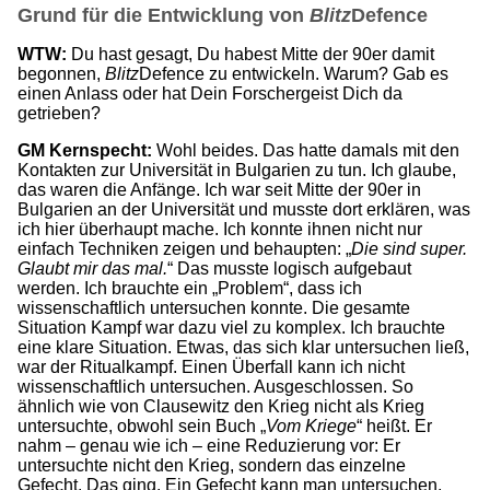
Grund für die Entwicklung von
Blitz
Defence
WTW:
Du hast gesagt, Du habest Mitte der 90er damit
begonnen,
Blitz
Defence zu entwickeln. Warum? Gab es
einen Anlass oder hat Dein Forschergeist Dich da
getrieben?
GM Kernspecht:
Wohl beides. Das hatte damals mit den
Kontakten zur Universität in Bulgarien zu tun. Ich glaube,
das waren die Anfänge. Ich war seit Mitte der 90er in
Bulgarien an der Universität und musste dort erklären, was
ich hier überhaupt mache. Ich konnte ihnen nicht nur
einfach Techniken zeigen und behaupten: „
Die sind super.
Glaubt mir das mal.
“ Das musste logisch aufgebaut
werden. Ich brauchte ein „Problem“, dass ich
wissenschaftlich untersuchen konnte. Die gesamte
Situation Kampf war dazu viel zu komplex. Ich brauchte
eine klare Situation. Etwas, das sich klar untersuchen ließ,
war der Ritualkampf. Einen Überfall kann ich nicht
wissenschaftlich untersuchen. Ausgeschlossen. So
ähnlich wie von Clausewitz den Krieg nicht als Krieg
untersuchte, obwohl sein Buch „
Vom Kriege
“ heißt. Er
nahm – genau wie ich – eine Reduzierung vor: Er
untersuchte nicht den Krieg, sondern das einzelne
Gefecht. Das ging. Ein Gefecht kann man untersuchen,