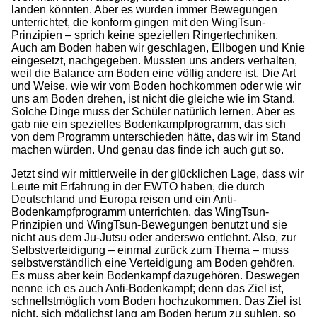
landen könnten. Aber es wurden immer Bewegungen
unterrichtet, die konform gingen mit den WingTsun-
Prinzipien – sprich keine speziellen Ringertechniken.
Auch am Boden haben wir geschlagen, Ellbogen und Knie
eingesetzt, nachgegeben. Mussten uns anders verhalten,
weil die Balance am Boden eine völlig andere ist. Die Art
und Weise, wie wir vom Boden hochkommen oder wie wir
uns am Boden drehen, ist nicht die gleiche wie im Stand.
Solche Dinge muss der Schüler natürlich lernen. Aber es
gab nie ein spezielles Bodenkampfprogramm, das sich
von dem Programm unterschieden hätte, das wir im Stand
machen würden. Und genau das finde ich auch gut so.
Jetzt sind wir mittlerweile in der glücklichen Lage, dass wir
Leute mit Erfahrung in der EWTO haben, die durch
Deutschland und Europa reisen und ein Anti-
Bodenkampfprogramm unterrichten, das WingTsun-
Prinzipien und WingTsun-Bewegungen benutzt und sie
nicht aus dem Ju-Jutsu oder anderswo entlehnt. Also, zur
Selbstverteidigung – einmal zurück zum Thema – muss
selbstverständlich eine Verteidigung am Boden gehören.
Es muss aber kein Bodenkampf dazugehören. Deswegen
nenne ich es auch Anti-Bodenkampf; denn das Ziel ist,
schnellstmöglich vom Boden hochzukommen. Das Ziel ist
nicht, sich möglichst lang am Boden herum zu suhlen, so