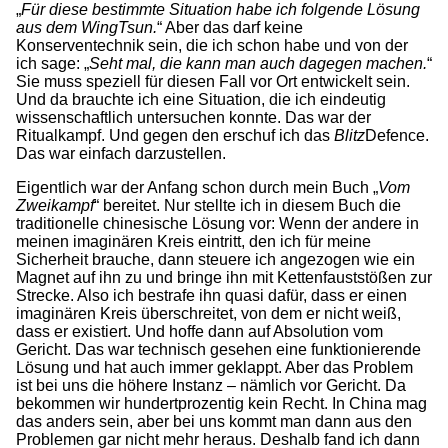
„
Für diese bestimmte Situation habe ich folgende Lösung
aus dem WingTsun.
“ Aber das darf keine
Konserventechnik sein, die ich schon habe und von der
ich sage: „
Seht mal, die kann man auch dagegen machen.
“
Sie muss speziell für diesen Fall vor Ort entwickelt sein.
Und da brauchte ich eine Situation, die ich eindeutig
wissenschaftlich untersuchen konnte. Das war der
Ritualkampf. Und gegen den erschuf ich das
Blitz
Defence.
Das war einfach darzustellen.
Eigentlich war der Anfang schon durch mein Buch „
Vom
Zweikampf
“ bereitet. Nur stellte ich in diesem Buch die
traditionelle chinesische Lösung vor: Wenn der andere in
meinen imaginären Kreis eintritt, den ich für meine
Sicherheit brauche, dann steuere ich angezogen wie ein
Magnet auf ihn zu und bringe ihn mit Kettenfauststößen zur
Strecke. Also ich bestrafe ihn quasi dafür, dass er einen
imaginären Kreis überschreitet, von dem er nicht weiß,
dass er existiert. Und hoffe dann auf Absolution vom
Gericht. Das war technisch gesehen eine funktionierende
Lösung und hat auch immer geklappt. Aber das Problem
ist bei uns die höhere Instanz – nämlich vor Gericht. Da
bekommen wir hundertprozentig kein Recht. In China mag
das anders sein, aber bei uns kommt man dann aus den
Problemen gar nicht mehr heraus. Deshalb fand ich dann