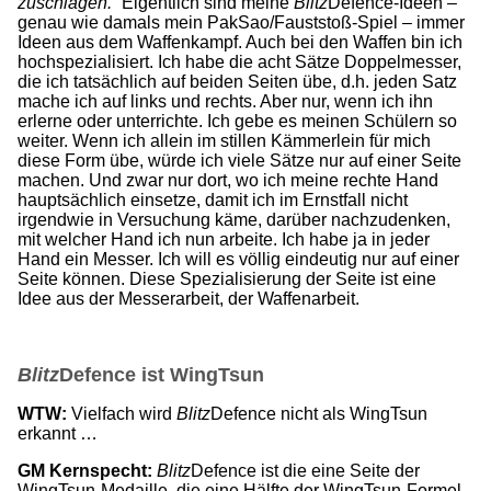
zuschlagen.
“ Eigentlich sind meine
Blitz
Defence-Ideen –
genau wie damals mein PakSao/Fauststoß-Spiel – immer
Ideen aus dem Waffenkampf. Auch bei den Waffen bin ich
hochspezialisiert. Ich habe die acht Sätze Doppelmesser,
die ich tatsächlich auf beiden Seiten übe, d.h. jeden Satz
mache ich auf links und rechts. Aber nur, wenn ich ihn
erlerne oder unterrichte. Ich gebe es meinen Schülern so
weiter. Wenn ich allein im stillen Kämmerlein für mich
diese Form übe, würde ich viele Sätze nur auf einer Seite
machen. Und zwar nur dort, wo ich meine rechte Hand
hauptsächlich einsetze, damit ich im Ernstfall nicht
irgendwie in Versuchung käme, darüber nachzudenken,
mit welcher Hand ich nun arbeite. Ich habe ja in jeder
Hand ein Messer. Ich will es völlig eindeutig nur auf einer
Seite können. Diese Spezialisierung der Seite ist eine
Idee aus der Messerarbeit, der Waffenarbeit.
Blitz
Defence ist WingTsun
WTW:
Vielfach wird
Blitz
Defence nicht als WingTsun
erkannt …
GM Kernspecht:
Blitz
Defence ist die eine Seite der
WingTsun-Medaille, die eine Hälfte der WingTsun-Formel.