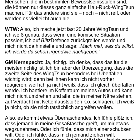
Menschen, die in bestimmten Bewusstseinsstufen sind,
die können nur dieses ganz einfache Hau-Ruck-WingTsun
machen. Für das andere sind sie – noch – nicht reif, oder
werden es vielleicht auch nie.
WTW:
Also, ich mache jetzt fast 20 Jahre WingTsun und
ich weiß genau, dass wenn eine komische Situation
passiert, ich auf
Blitz
Defence zurückgreifen werde und
mich nicht da hinstelle und sage: „
Mach mal, was du willst.
Ich werde da schon irgendwie nachgeben.
“
GM Kernspecht:
Ja, richtig. Ich denke, dass das für die
meisten richtig ist. Ich bin aber der Überzeugung, dass die
zweite Seite des WingTsun besonders bei Überfällen
wichtig wird; denn bei ihnen kann ich nicht vorher
reagieren, weil ich ja nicht weiß, dass ich gleich überfallen
werde. Ich hantiere im Kofferraum meines Autos und kann
mich nicht umdrehen und alle, die in meiner Nähe stehen,
auf Verdacht mit Kettenfauststößen k.o. schlagen. Ich weiß
ja nicht, ob sie mich tatsächlich angreifen wollen.
Also, es kommt etwas Überraschendes. Ich fühle plötzlich,
dass jemand in meine Gesäßtasche greift, um mir etwas
wegzunehmen. Oder ich fühle, dass mich einer schubsen
will. Oder ich fühle, dass mich jemand ziehen will.