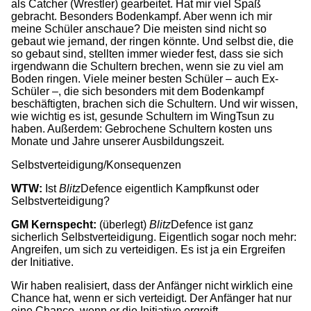
als Catcher (Wrestler) gearbeitet. Hat mir viel Spaß
gebracht. Besonders Bodenkampf. Aber wenn ich mir
meine Schüler anschaue? Die meisten sind nicht so
gebaut wie jemand, der ringen könnte. Und selbst die, die
so gebaut sind, stellten immer wieder fest, dass sie sich
irgendwann die Schultern brechen, wenn sie zu viel am
Boden ringen. Viele meiner besten Schüler – auch Ex-
Schüler –, die sich besonders mit dem Bodenkampf
beschäftigten, brachen sich die Schultern. Und wir wissen,
wie wichtig es ist, gesunde Schultern im WingTsun zu
haben. Außerdem: Gebrochene Schultern kosten uns
Monate und Jahre unserer Ausbildungszeit.
Selbstverteidigung/Konsequenzen
WTW:
Ist
Blitz
Defence eigentlich Kampfkunst oder
Selbstverteidigung?
GM Kernspecht:
(überlegt)
Blitz
Defence ist ganz
sicherlich Selbstverteidigung. Eigentlich sogar noch mehr:
Angreifen, um sich zu verteidigen. Es ist ja ein Ergreifen
der Initiative.
Wir haben realisiert, dass der Anfänger nicht wirklich eine
Chance hat, wenn er sich verteidigt. Der Anfänger hat nur
eine Chance, wenn er die Initiative ergreift.