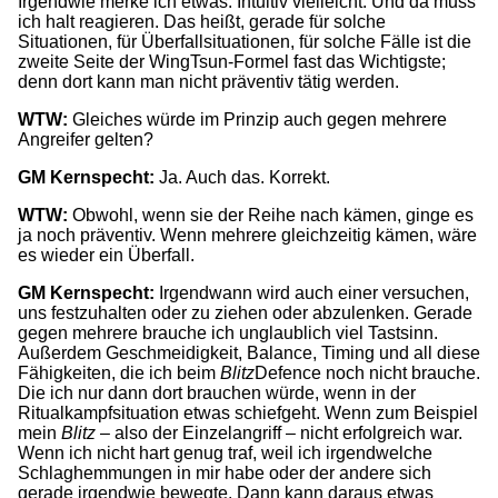
Irgendwie merke ich etwas. Intuitiv vielleicht. Und da muss
ich halt reagieren. Das heißt, gerade für solche
Situationen, für Überfallsituationen, für solche Fälle ist die
zweite Seite der WingTsun-Formel fast das Wichtigste;
denn dort kann man nicht präventiv tätig werden.
WTW:
Gleiches würde im Prinzip auch gegen mehrere
Angreifer gelten?
GM Kernspecht:
Ja. Auch das. Korrekt.
WTW:
Obwohl, wenn sie der Reihe nach kämen, ginge es
ja noch präventiv. Wenn mehrere gleichzeitig kämen, wäre
es wieder ein Überfall.
GM Kernspecht:
Irgendwann wird auch einer versuchen,
uns festzuhalten oder zu ziehen oder abzulenken. Gerade
gegen mehrere brauche ich unglaublich viel Tastsinn.
Außerdem Geschmeidigkeit, Balance, Timing und all diese
Fähigkeiten, die ich beim
Blitz
Defence noch nicht brauche.
Die ich nur dann dort brauchen würde, wenn in der
Ritualkampfsituation etwas schiefgeht. Wenn zum Beispiel
mein
Blitz
– also der Einzelangriff – nicht erfolgreich war.
Wenn ich nicht hart genug traf, weil ich irgendwelche
Schlaghemmungen in mir habe oder der andere sich
gerade irgendwie bewegte. Dann kann daraus etwas