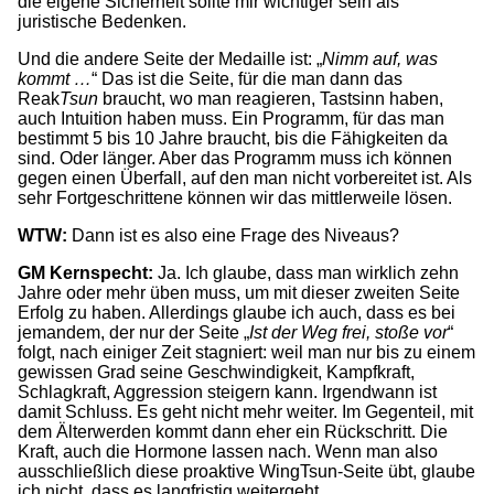
die eigene Sicherheit sollte mir wichtiger sein als
juristische Bedenken.
Und die andere Seite der Medaille ist: „
Nimm auf, was
kommt …
“ Das ist die Seite, für die man dann das
Reak
Tsun
braucht, wo man reagieren, Tastsinn haben,
auch Intuition haben muss. Ein Programm, für das man
bestimmt 5 bis 10 Jahre braucht, bis die Fähigkeiten da
sind. Oder länger. Aber das Programm muss ich können
gegen einen Überfall, auf den man nicht vorbereitet ist. Als
sehr Fortgeschrittene können wir das mittlerweile lösen.
WTW:
Dann ist es also eine Frage des Niveaus?
GM Kernspecht:
Ja. Ich glaube, dass man wirklich zehn
Jahre oder mehr üben muss, um mit dieser zweiten Seite
Erfolg zu haben. Allerdings glaube ich auch, dass es bei
jemandem, der nur der Seite „
Ist der Weg frei, stoße vor
“
folgt, nach einiger Zeit stagniert: weil man nur bis zu einem
gewissen Grad seine Geschwindigkeit, Kampfkraft,
Schlagkraft, Aggression steigern kann. Irgendwann ist
damit Schluss. Es geht nicht mehr weiter. Im Gegenteil, mit
dem Älterwerden kommt dann eher ein Rückschritt. Die
Kraft, auch die Hormone lassen nach. Wenn man also
ausschließlich diese proaktive WingTsun-Seite übt, glaube
ich nicht, dass es langfristig weitergeht.