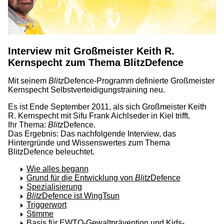
Interview mit Großmeister Keith R.
Kernspecht zum Thema BlitzDefence
Mit seinem
Blitz
Defence-Programm definierte Großmeister
Kernspecht Selbstverteidigungstraining neu.
Es ist Ende September 2011, als sich Großmeister Keith
R. Kernspecht mit Sifu Frank Aichlseder in Kiel trifft.
Ihr Thema:
Blitz
Defence.
Das Ergebnis: Das nachfolgende Interview, das
Hintergründe und Wissenswertes zum Thema
BlitzDefence beleuchtet.
Wie alles begann
Grund für die Entwicklung von
Blitz
Defence
Spezialisierung
Blitz
Defence ist WingTsun
Triggerwort
Stimme
Basis für EWTO-Gewaltprävention und Kids-