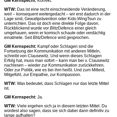
GM Kernspecht:
Korrekt.
WTW:
Das ist eine recht einschneidende Veränderung,
weil – konsequent weitergedacht – wir erst dadurch in der
Lage sind, Gewaltprävention oder Kids-WingTsun zu
unterrichten. Das ist doch eine direkte Folge davon.
Rückblickend wurde vor
Blitz
Defence einer gleich
umgehauen, wenn er komisch schaute oder verdächtig
einatmete. Seit
Blitz
Defence wird gesprochen.
GM Kernspecht:
Kampf oder Schlagen sind die
Fortsetzung der Kommunikation mit anderen Mitteln,
schreibt von Clausewitz. Und wenn dieses Schlagen
Erfolg hat, muss man sofort – kann man bei v. Clausewitz
nachlesen – wieder zur Kommunikation zurückkehren.
Oder zur Politik, wie es bei ihm heißt. Und zum Mitleid,
Mitgefühl, zur Empathie, zur Kompassion.
WTW:
Was bedeutet, dass Schlagen nur das letzte Mittel
ist.
GM Kernspecht:
Ja.
WTW:
Viele ergehen sich ja in diesem letzten Mittel. Du
würdest also sagen, dass sie sich dabei dann definitiv zu
lange aufhalten?