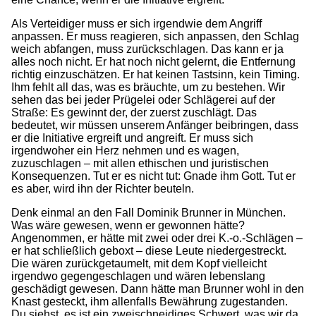
Als Verteidiger muss er sich irgendwie dem Angriff
anpassen. Er muss reagieren, sich anpassen, den Schlag
weich abfangen, muss zurückschlagen. Das kann er ja
alles noch nicht. Er hat noch nicht gelernt, die Entfernung
richtig einzuschätzen. Er hat keinen Tastsinn, kein Timing.
Ihm fehlt all das, was es bräuchte, um zu bestehen. Wir
sehen das bei jeder Prügelei oder Schlägerei auf der
Straße: Es gewinnt der, der zuerst zuschlägt. Das
bedeutet, wir müssen unserem Anfänger beibringen, dass
er die Initiative ergreift und angreift. Er muss sich
irgendwoher ein Herz nehmen und es wagen,
zuzuschlagen – mit allen ethischen und juristischen
Konsequenzen. Tut er es nicht tut: Gnade ihm Gott. Tut er
es aber, wird ihn der Richter beuteln.
Denk einmal an den Fall Dominik Brunner in München.
Was wäre gewesen, wenn er gewonnen hätte?
Angenommen, er hätte mit zwei oder drei K.-o.-Schlägen –
er hat schließlich geboxt – diese Leute niedergestreckt.
Die wären zurückgetaumelt, mit dem Kopf vielleicht
irgendwo gegengeschlagen und wären lebenslang
geschädigt gewesen. Dann hätte man Brunner wohl in den
Knast gesteckt, ihm allenfalls Bewährung zugestanden.
Du siehst, es ist ein zweischneidiges Schwert, was wir da