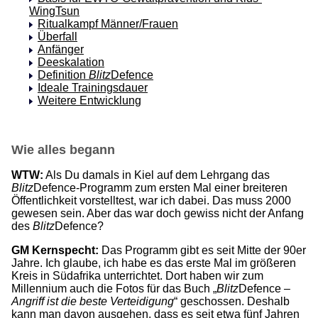
WingTsun
Ritualkampf Männer/Frauen
Überfall
Anfänger
Deeskalation
Definition
Blitz
Defence
Ideale Trainingsdauer
Weitere Entwicklung
Wie alles begann
WTW:
Als Du damals in Kiel auf dem Lehrgang das
Blitz
Defence-Programm zum ersten Mal einer breiteren
Öffentlichkeit vorstelltest, war ich dabei. Das muss 2000
gewesen sein. Aber das war doch gewiss nicht der Anfang
des
Blitz
Defence?
GM Kernspecht:
Das Programm gibt es seit Mitte der 90er
Jahre. Ich glaube, ich habe es das erste Mal im größeren
Kreis in Südafrika unterrichtet. Dort haben wir zum
Millennium auch die Fotos für das Buch „
Blitz
Defence
–
Angriff ist die beste Verteidigung
“ geschossen. Deshalb
kann man davon ausgehen, dass es seit etwa fünf Jahren