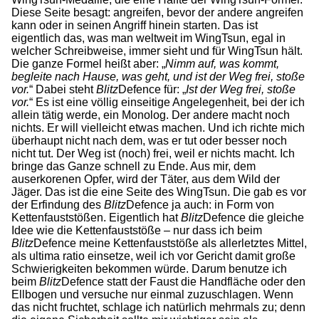
Diese Seite besagt: angreifen, bevor der andere angreifen
kann oder in seinen Angriff hinein starten. Das ist
eigentlich das, was man weltweit im WingTsun­, egal in
welcher Schreibweise, immer sieht und für WingTsun hält.
Die ganze Formel heißt aber: „
Nimm auf, was kommt,
begleite nach Hause, was geht, und ist der Weg frei, stoße
vor.
“ Dabei steht
Blitz
Defence für: „
Ist der Weg frei, stoße
vor.
“ Es ist eine völlig einseitige Angelegenheit, bei der ich
allein tätig werde, ein Monolog. Der andere macht noch
nichts. Er will vielleicht etwas machen. Und ich richte mich
überhaupt nicht nach dem, was er tut oder besser noch
nicht tut. Der Weg ist (noch) frei, weil er nichts macht. Ich
bringe das Ganze schnell zu Ende. Aus mir, dem
auserkorenen Opfer, wird der Täter, aus dem Wild der
Jäger. Das ist die eine Seite des WingTsun. Die gab es vor
der Erfindung des
Blitz
Defence ja auch: in Form von
Kettenfauststößen. Eigentlich hat
Blitz
Defence die gleiche
Idee wie die Kettenfauststöße – nur dass ich beim
Blitz
Defence meine Kettenfauststöße als allerletztes Mittel,
als ultima ratio einsetze, weil ich vor Gericht damit große
Schwierigkeiten bekommen würde. Darum benutze ich
beim
Blitz
Defence statt der Faust die Handfläche oder den
Ellbogen und versuche nur einmal zuzuschlagen. Wenn
das nicht fruchtet, schlage ich natürlich mehrmals zu; denn