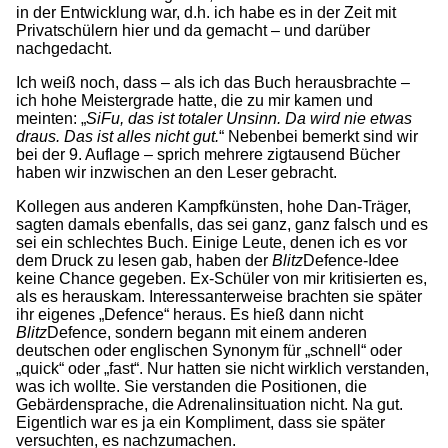
in der Entwicklung war, d.h. ich habe es in der Zeit mit
Privatschülern hier und da gemacht – und darüber
nachgedacht.
Ich weiß noch, dass – als ich das Buch herausbrachte –
ich hohe Meistergrade hatte, die zu mir kamen und
meinten: „
SiFu, das ist totaler Unsinn. Da wird nie etwas
draus. Das ist alles nicht gut.
“ Nebenbei bemerkt sind wir
bei der 9. Auflage – sprich mehrere zigtausend Bücher
haben wir inzwischen an den Leser gebracht.
Kollegen aus anderen Kampfkünsten, hohe Dan-Träger,
sagten damals ebenfalls, das sei ganz, ganz falsch und es
sei ein schlechtes Buch. Einige Leute, denen ich es vor
dem Druck zu lesen gab, haben der
Blitz
Defence-Idee
keine Chance gegeben. Ex-Schüler von mir kritisierten es,
als es herauskam. Interessanterweise brachten sie später
ihr eigenes „Defence“ heraus. Es hieß dann nicht
Blitz
Defence, sondern begann mit einem anderen
deutschen oder englischen Synonym für „schnell“ oder
„quick“ oder „fast“. Nur hatten sie nicht wirklich verstanden,
was ich wollte. Sie verstanden die Positionen, die
Gebärdensprache, die Adrenalinsituation nicht. Na gut.
Eigentlich war es ja ein Kompliment, dass sie später
versuchten, es nachzumachen.