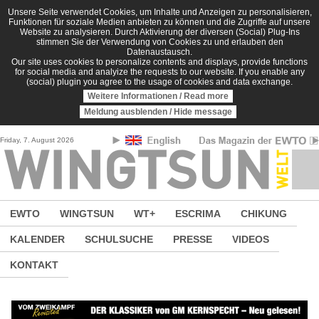
Direkt zum Inhalt
Unsere Seite verwendet Cookies, um Inhalte und Anzeigen zu personalisieren,
Funktionen für soziale Medien anbieten zu können und die Zugriffe auf unsere
Website zu analysieren. Durch Aktivierung der diversen (Social) Plug-Ins
stimmen Sie der Verwendung von Cookies zu und erlauben den
Datenaustausch.
Our site uses cookies to personalize contents and displays, provide functions
for social media and analyize the requests to our website. If you enable any
(social) plugin you agree to the usage of cookies and data exchange.
Weitere Informationen / Read more
Meldung ausblenden / Hide message
Friday, 7. August 2026
EWTO
WINGTSUN
WT+
ESCRIMA
CHIKUNG
KALENDER
SCHULSUCHE
PRESSE
VIDEOS
KONTAKT