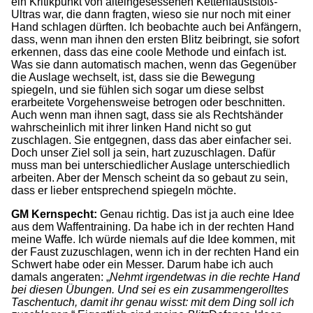
ein Kritikpunkt von alteingesessenen Kettenfauststoß-
Ultras war, die dann fragten, wieso sie nur noch mit einer
Hand schlagen dürften. Ich beobachte auch bei Anfängern,
dass, wenn man ihnen den ersten Blitz beibringt, sie sofort
erkennen, dass das eine coole Methode und einfach ist.
Was sie dann automatisch machen, wenn das Gegenüber
die Auslage wechselt, ist, dass sie die Bewegung
spiegeln, und sie fühlen sich sogar um diese selbst
erarbeitete Vorgehensweise betrogen oder beschnitten.
Auch wenn man ihnen sagt, dass sie als Rechtshänder
wahrscheinlich mit ihrer linken Hand nicht so gut
zuschlagen. Sie entgegnen, dass das aber einfacher sei.
Doch unser Ziel soll ja sein, hart zuzuschlagen. Dafür
muss man bei unterschiedlicher Auslage unterschiedlich
arbeiten. Aber der Mensch scheint da so gebaut zu sein,
dass er lieber entsprechend spiegeln möchte.
GM Kernspecht:
Genau richtig. Das ist ja auch eine Idee
aus dem Waffentraining. Da habe ich in der rechten Hand
meine Waffe. Ich würde niemals auf die Idee kommen, mit
der Faust zuzuschlagen, wenn ich in der rechten Hand ein
Schwert habe oder ein Messer. Darum habe ich auch
damals angeraten: „
Nehmt irgendetwas in die rechte Hand
bei diesen Übungen. Und sei es ein zusammengerolltes
Taschentuch, damit ihr genau wisst: mit dem Ding soll ich