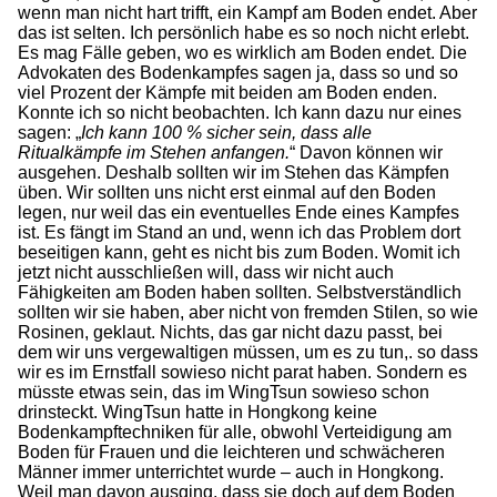
wenn man nicht hart trifft, ein Kampf am Boden endet. Aber
das ist selten. Ich persönlich habe es so noch nicht erlebt.
Es mag Fälle geben, wo es wirklich am Boden endet. Die
Advokaten des Bodenkampfes sagen ja, dass so und so
viel Prozent der Kämpfe mit beiden am Boden enden.
Konnte ich so nicht beobachten. Ich kann dazu nur eines
sagen: „
Ich kann 100 % sicher sein, dass alle
Ritualkämpfe im Stehen anfangen.
“ Davon können wir
ausgehen. Deshalb sollten wir im Stehen das Kämpfen
üben. Wir sollten uns nicht erst einmal auf den Boden
legen, nur weil das ein eventuelles Ende eines Kampfes
ist. Es fängt im Stand an und, wenn ich das Problem dort
beseitigen kann, geht es nicht bis zum Boden. Womit ich
jetzt nicht ausschließen will, dass wir nicht auch
Fähigkeiten am Boden haben sollten. Selbstverständlich
sollten wir sie haben, aber nicht von fremden Stilen, so wie
Rosinen, geklaut. Nichts, das gar nicht dazu passt, bei
dem wir uns vergewaltigen müssen, um es zu tun,. so dass
wir es im Ernstfall sowieso nicht parat haben. Sondern es
müsste etwas sein, das im WingTsun sowieso schon
drinsteckt. WingTsun hatte in Hongkong keine
Bodenkampftechniken für alle, obwohl Verteidigung am
Boden für Frauen und die leichteren und schwächeren
Männer immer unterrichtet wurde – auch in Hongkong.
Weil man davon ausging, dass sie doch auf dem Boden