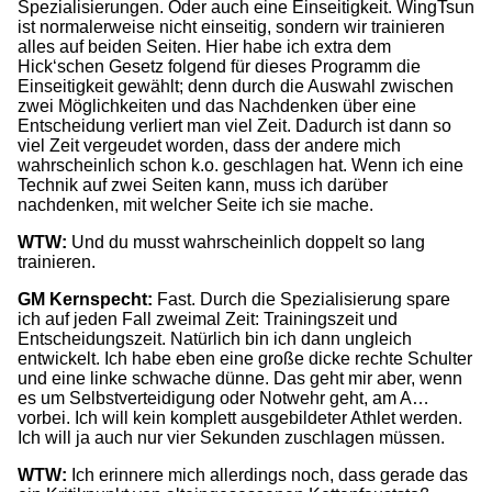
Spezialisierungen. Oder auch eine Einseitigkeit. WingTsun
ist normalerweise nicht einseitig, sondern wir trainieren
alles auf beiden Seiten. Hier habe ich extra dem
Hick‘schen Gesetz folgend für dieses Programm die
Einseitigkeit gewählt; denn durch die Auswahl zwischen
zwei Möglichkeiten und das Nachdenken über eine
Entscheidung verliert man viel Zeit. Dadurch ist dann so
viel Zeit vergeudet worden, dass der andere mich
wahrscheinlich schon k.o. geschlagen hat. Wenn ich eine
Technik auf zwei Seiten kann, muss ich darüber
nachdenken, mit welcher Seite ich sie mache.
WTW:
Und du musst wahrscheinlich doppelt so lang
trainieren.
GM Kernspecht:
Fast. Durch die Spezialisierung spare
ich auf jeden Fall zweimal Zeit: Trainingszeit und
Entscheidungszeit. Natürlich bin ich dann ungleich
entwickelt. Ich habe eben eine große dicke rechte Schulter
und eine linke schwache dünne. Das geht mir aber, wenn
es um Selbstverteidigung oder Notwehr geht, am A…
vorbei. Ich will kein komplett ausgebildeter Athlet werden.
Ich will ja auch nur vier Sekunden zuschlagen müssen.
WTW:
Ich erinnere mich allerdings noch, dass gerade das