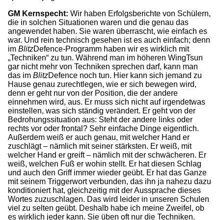
GM Kernspecht:
Wir haben Erfolgsberichte von Schülern,
die in solchen Situationen waren und die genau das
angewendet haben. Sie waren überrascht, wie einfach es
war. Und rein technisch gesehen ist es auch einfach; denn
im
Blitz
Defence-Programm haben wir es wirklich mit
„Techniken“ zu tun. Während man im höheren WingTsun
gar nicht mehr von Techniken sprechen darf, kann man
das im
Blitz
Defence noch tun. Hier kann sich jemand zu
Hause genau zurechtlegen, wie er sich bewegen wird,
denn er geht nur von der Position, die der andere
einnehmen wird, aus. Er muss sich nicht auf irgendetwas
einstellen, was sich ständig verändert. Er geht von der
Bedrohungssituation aus: Steht der andere links oder
rechts vor oder frontal? Sehr einfache Dinge eigentlich.
Außerdem weiß er auch genau, mit welcher Hand er
zuschlägt – nämlich mit seiner stärksten. Er weiß, mit
welcher Hand er greift – nämlich mit der schwächeren. Er
weiß, welchen Fuß er wohin stellt. Er hat diesen Schlag
und auch den Griff immer wieder geübt. Er hat das Ganze
mit seinem Triggerwort verbunden, das ihn ja nahezu dazu
konditioniert hat, gleichzeitig mit der Aussprache dieses
Wortes zuzuschlagen. Das wird leider in unseren Schulen
viel zu selten geübt. Deshalb habe ich meine Zweifel, ob
es wirklich jeder kann. Sie üben oft nur die Techniken.