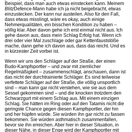
Beispiel, dass man auch etwas einstecken kann. Meinem
Blitz
Defence-Mann habe ich ja nicht beigebracht, etwas
einzustecken. Der kann nur austeilen. Also für den Fall,
dass etwas misslingt, wäre es okay, auch einige
Nehmerqualitäten, ein bisschen Kondition zu haben –
völlig klar. Aber davon gehe ich erst einmal nicht aus. Ich
gehe davon aus, dass mein Schlag Erfolg hat. Wenn ich
drei oder vier Mal zuschlage oder gar Kettenfauststöße
mache, dann gehe ich davon aus, dass das reicht. Und es
in kürzester Zeit vorbei ist.
Wenn wir uns den Schläger auf der Straße, der einen
Budo-Kampfsportler – und zwar mit ziemlicher
Regelmäßigkeit – zusammenschlägt, anschauen, dann ist
das nicht der durchtrainierte Schläger. Es sind teilweise
verfettete Schläger auf der Straße, die völlig unsportlich
sind – man kann gar nicht verstehen, wie sie aus dem
Sessel gekommen sind – und die knocken trotzdem den
Schwarzgurt mit einem Schlag aus. Mit einem einzigen
Schlag. Sie hätten im Ring oder auf den Tatamis nicht die
geringste Chance gegen diesen Kampfsportler, der hin
und her hüpfen würde. Sie würden ihn gar nicht zu fassen
bekommen. Sie würden asthmatisch zusammenfallen,
bevor sie ihn erreichen. Aber hier in dieser Situation, in
dieser Nähe, in dieser Enge wird der Kampfsportler mit