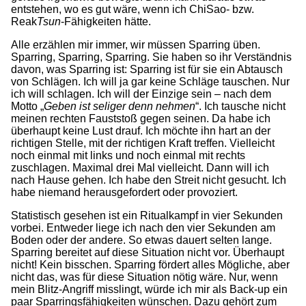
entstehen, wo es gut wäre, wenn ich ChiSao- bzw.
Reak
Tsun
-Fähigkeiten hätte.
Alle erzählen mir immer, wir müssen Sparring üben.
Sparring, Sparring, Sparring. Sie haben so ihr Verständnis
davon, was Sparring ist: Sparring ist für sie ein Abtausch
von Schlägen. Ich will ja gar keine Schläge tauschen. Nur
ich will schlagen. Ich will der Einzige sein – nach dem
Motto „
Geben ist seliger denn nehmen
“. Ich tausche nicht
meinen rechten Fauststoß gegen seinen. Da habe ich
überhaupt keine Lust drauf. Ich möchte ihn hart an der
richtigen Stelle, mit der richtigen Kraft treffen. Vielleicht
noch einmal mit links und noch einmal mit rechts
zuschlagen. Maximal drei Mal vielleicht. Dann will ich
nach Hause gehen. Ich habe den Streit nicht gesucht. Ich
habe niemand herausgefordert oder provoziert.
Statistisch gesehen ist ein Ritualkampf in vier Sekunden
vorbei. Entweder liege ich nach den vier Sekunden am
Boden oder der andere. So etwas dauert selten lange.
Sparring bereitet auf diese Situation nicht vor. Überhaupt
nicht! Kein bisschen. Sparring fördert alles Mögliche, aber
nicht das, was für diese Situation nötig wäre. Nur, wenn
mein Blitz-Angriff misslingt, würde ich mir als Back-up ein
paar Sparringsfähigkeiten wünschen. Dazu gehört zum