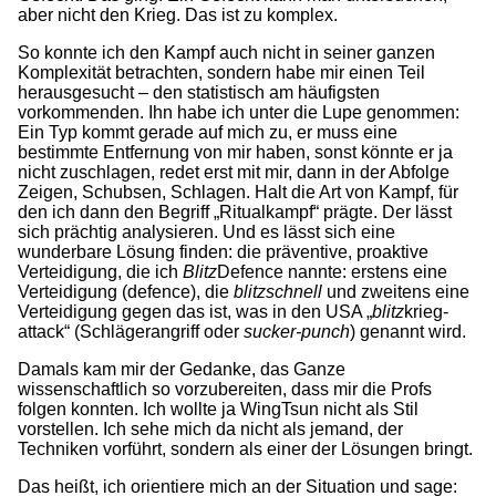
aber nicht den Krieg. Das ist zu komplex.
So konnte ich den Kampf auch nicht in seiner ganzen
Komplexität betrachten, sondern habe mir einen Teil
herausgesucht – den statistisch am häufigsten
vorkommenden. Ihn habe ich unter die Lupe genommen:
Ein Typ kommt gerade auf mich zu, er muss eine
bestimmte Entfernung von mir haben, sonst könnte er ja
nicht zuschlagen, redet erst mit mir, dann in der Abfolge
Zeigen, Schubsen, Schlagen. Halt die Art von Kampf, für
den ich dann den Begriff „Ritualkampf“ prägte. Der lässt
sich prächtig analysieren. Und es lässt sich eine
wunderbare Lösung finden: die präventive, proaktive
Verteidigung, die ich
Blitz
Defence nannte: erstens eine
Verteidigung (defence), die
blitzschnell
und zweitens eine
Verteidigung gegen das ist, was in den USA „
blitz
krieg-
attack“ (Schlägerangriff oder
sucker-punch
) genannt wird.
Damals kam mir der Gedanke, das Ganze
wissenschaftlich so vorzubereiten, dass mir die Profs
folgen konnten. Ich wollte ja WingTsun nicht als Stil
vorstellen. Ich sehe mich da nicht als jemand, der
Techniken vorführt, sondern als einer der Lösungen bringt.
Das heißt, ich orientiere mich an der Situation und sage: