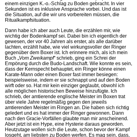
einem einzigen K.-o.-Schlag zu Boden gebracht. In vier
Sekunden ist es inklusive Ansprache vorbei. Und das ist
die Situation, auf die wir uns vorbereiten müssen, die
Ritualkampfsituation.
Dann habe ich aber auch Leute, die erzählen mir, wie
wichtig der Bodenkampf sei. Dabei bin ich eigentlich der
gewesen, der vor 40 Jahren als erster, als alle darüber
lachten, erzählt habe, wie viel wirkungsvoller der Ringer
gegenüber dem Boxer ist. Ich erinnere mich, als ich mein
Buch „
Vom Zweikampf
“ schrieb, ging ein Schrei der
Empörung durch die Budo-Landschaft. Wie konnte es sein,
dass der Kernspecht behauptet, ein Ringer könne einen
Karate-Mann oder einen Boxer fast immer besiegen:
beispielsweise, indem er sie schnappt und auf den Boden
wirft oder so. Hat mir kein einziger geglaubt, obwohl ich
alle möglichen historischen Beweise hinzufügte. Ich
schrieb, der amtierende englische Meister im Boxen trat
über viele Jahre regelmäßig gegen den jeweils
amtierenden Meister im Ringen an. Die haben sich richtig
geledert und es hat immer der Ringer gewonnen. Dann
nach den Gracie-Vorfällen glaubte man mir anscheinend.
Aber jetzt ist ein Hype, eine Hysterie daraus geworden.
Heutzutage wollen sich die Leute, schon bevor der Kampf
losgeht, am liebsten zu Boden werfen. Es mag sein, dass,