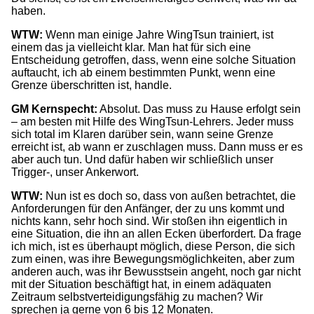
haben.
WTW:
Wenn man einige Jahre WingTsun trainiert, ist
einem das ja vielleicht klar. Man hat für sich eine
Entscheidung getroffen, dass, wenn eine solche Situation
auftaucht, ich ab einem bestimmten Punkt, wenn eine
Grenze überschritten ist, handle.
GM Kernspecht:
Absolut. Das muss zu Hause erfolgt sein
– am besten mit Hilfe des WingTsun-Lehrers. Jeder muss
sich total im Klaren darüber sein, wann seine Grenze
erreicht ist, ab wann er zuschlagen muss. Dann muss er es
aber auch tun. Und dafür haben wir schließlich unser
Trigger-, unser Ankerwort.
WTW:
Nun ist es doch so, dass von außen betrachtet, die
Anforderungen für den Anfänger, der zu uns kommt und
nichts kann, sehr hoch sind. Wir stoßen ihn eigentlich in
eine Situation, die ihn an allen Ecken überfordert. Da frage
ich mich, ist es überhaupt möglich, diese Person, die sich
zum einen, was ihre Bewegungsmöglichkeiten, aber zum
anderen auch, was ihr Bewusstsein angeht, noch gar nicht
mit der Situation beschäftigt hat, in einem adäquaten
Zeitraum selbstverteidigungsfähig zu machen? Wir
sprechen ja gerne von 6 bis 12 Monaten.