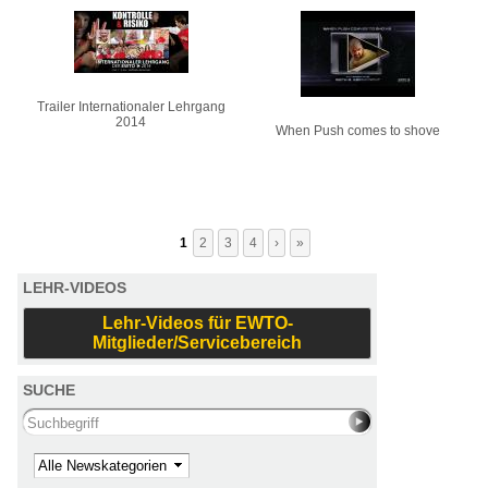
Trailer Internationaler Lehrgang
2014
When Push comes to shove
1
2
3
4
›
»
LEHR-VIDEOS
Lehr-Videos für EWTO-
Mitglieder/Servicebereich
SUCHE
Search this site
Kategorie