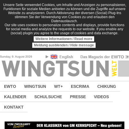
Direkt zum Inhalt
Unsere Seite verwendet Cookies, um Inhalte und Anzeigen zu personalisieren,
Funktionen für soziale Medien anbieten zu können und die Zugriffe auf unsere
Website zu analysieren. Durch Aktivierung der diversen (Social) Plug-Ins
stimmen Sie der Verwendung von Cookies zu und erlauben den
Datenaustausch.
Our site uses cookies to personalize contents and displays, provide functions
for social media and analyize the requests to our website. If you enable any
(social) plugin you agree to the usage of cookies and data exchange.
Weitere Informationen / Read more
Meldung ausblenden / Hide message
Sunday, 9. August 2026
EWTO
WINGTSUN
WT+
ESCRIMA
CHIKUNG
KALENDER
SCHULSUCHE
PRESSE
VIDEOS
KONTAKT