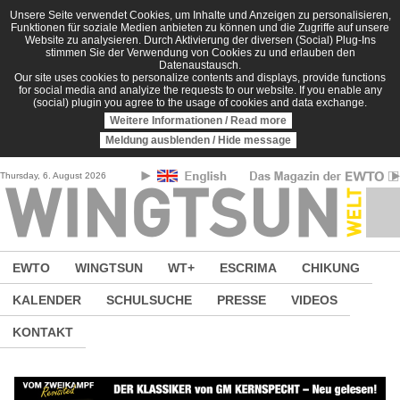
Direkt zum Inhalt
Unsere Seite verwendet Cookies, um Inhalte und Anzeigen zu personalisieren,
Funktionen für soziale Medien anbieten zu können und die Zugriffe auf unsere
Website zu analysieren. Durch Aktivierung der diversen (Social) Plug-Ins
stimmen Sie der Verwendung von Cookies zu und erlauben den
Datenaustausch.
Our site uses cookies to personalize contents and displays, provide functions
for social media and analyize the requests to our website. If you enable any
(social) plugin you agree to the usage of cookies and data exchange.
Weitere Informationen / Read more
Meldung ausblenden / Hide message
Thursday, 6. August 2026
EWTO
WINGTSUN
WT+
ESCRIMA
CHIKUNG
KALENDER
SCHULSUCHE
PRESSE
VIDEOS
KONTAKT