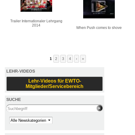
Trailer Internationaler Lehrgang
2014
When Push comes to shove
1
2
3
4
›
»
LEHR-VIDEOS
Lehr-Videos für EWTO-
Mitglieder/Servicebereich
SUCHE
Search this site
Kategorie