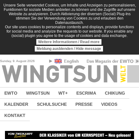
Direkt zum Inhalt
Unsere Seite verwendet Cookies, um Inhalte und Anzeigen zu personalisieren,
Funktionen für soziale Medien anbieten zu können und die Zugriffe auf unsere
Website zu analysieren. Durch Aktivierung der diversen (Social) Plug-Ins
stimmen Sie der Verwendung von Cookies zu und erlauben den
Datenaustausch.
Our site uses cookies to personalize contents and displays, provide functions
for social media and analyize the requests to our website. If you enable any
(social) plugin you agree to the usage of cookies and data exchange.
Weitere Informationen / Read more
Meldung ausblenden / Hide message
Sunday, 9. August 2026
EWTO
WINGTSUN
WT+
ESCRIMA
CHIKUNG
KALENDER
SCHULSUCHE
PRESSE
VIDEOS
KONTAKT