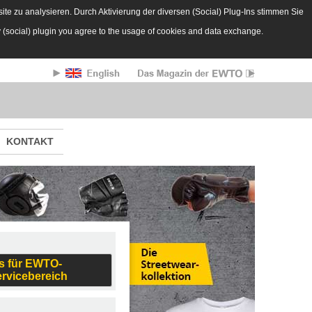
te zu analysieren. Durch Aktivierung der diversen (Social) Plug-Ins stimmen Sie
y (social) plugin you agree to the usage of cookies and data exchange.
KONTAKT
s für EWTO-
ervicebereich