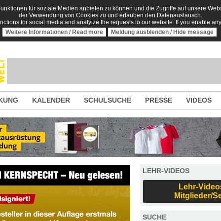
nktionen für soziale Medien anbieten zu können und die Zugriffe auf unsere Websi
der Verwendung von Cookies zu und erlauben den Datenaustausch.
unctions for social media and analyize the requests to our website. If you enable an
Weitere Informationen / Read more
Meldung ausblenden / Hide message
KUNG
KALENDER
SCHULSUCHE
PRESSE
VIDEOS
LEHR-VIDEOS
Lehr-Video
Mitglieder/S
SUCHE