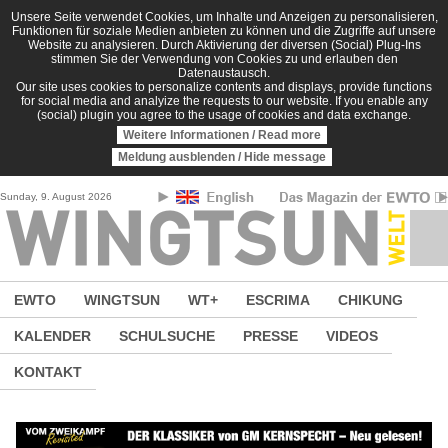
Direkt zum Inhalt
Unsere Seite verwendet Cookies, um Inhalte und Anzeigen zu personalisieren,
Funktionen für soziale Medien anbieten zu können und die Zugriffe auf unsere
Website zu analysieren. Durch Aktivierung der diversen (Social) Plug-Ins
stimmen Sie der Verwendung von Cookies zu und erlauben den
Datenaustausch.
Our site uses cookies to personalize contents and displays, provide functions
for social media and analyize the requests to our website. If you enable any
(social) plugin you agree to the usage of cookies and data exchange.
Weitere Informationen / Read more
Meldung ausblenden / Hide message
Sunday, 9. August 2026
EWTO
WINGTSUN
WT+
ESCRIMA
CHIKUNG
KALENDER
SCHULSUCHE
PRESSE
VIDEOS
KONTAKT