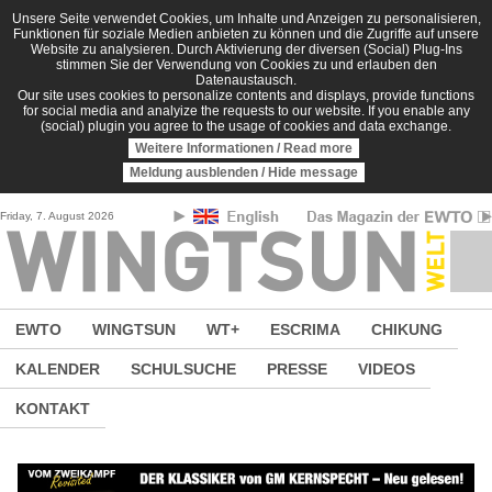
Direkt zum Inhalt
Unsere Seite verwendet Cookies, um Inhalte und Anzeigen zu personalisieren,
Funktionen für soziale Medien anbieten zu können und die Zugriffe auf unsere
Website zu analysieren. Durch Aktivierung der diversen (Social) Plug-Ins
stimmen Sie der Verwendung von Cookies zu und erlauben den
Datenaustausch.
Our site uses cookies to personalize contents and displays, provide functions
for social media and analyize the requests to our website. If you enable any
(social) plugin you agree to the usage of cookies and data exchange.
Weitere Informationen / Read more
Meldung ausblenden / Hide message
Friday, 7. August 2026
EWTO
WINGTSUN
WT+
ESCRIMA
CHIKUNG
KALENDER
SCHULSUCHE
PRESSE
VIDEOS
KONTAKT