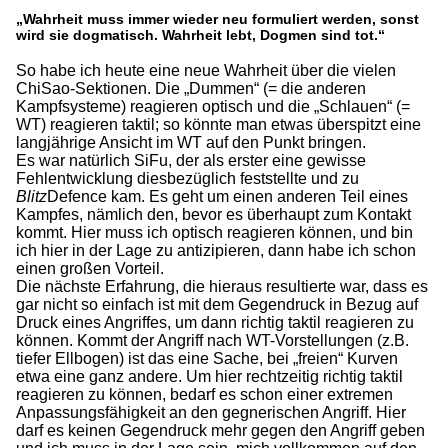
„Wahrheit muss immer wieder neu formuliert werden, sonst
wird sie dogmatisch. Wahrheit lebt, Dogmen sind tot.“
So habe ich heute eine neue Wahrheit über die vielen
ChiSao-Sektionen. Die „Dummen“ (= die anderen
Kampfsysteme) reagieren optisch und die „Schlauen“ (=
WT) reagieren taktil; so könnte man etwas überspitzt eine
langjährige Ansicht im WT auf den Punkt bringen.
Es war natürlich SiFu, der als erster eine gewisse
Fehlentwicklung diesbezüglich feststellte und zu
Blitz
Defence kam. Es geht um einen anderen Teil eines
Kampfes, nämlich den, bevor es überhaupt zum Kontakt
kommt. Hier muss ich optisch reagieren können, und bin
ich hier in der Lage zu antizipieren, dann habe ich schon
einen großen Vorteil.
Die nächste Erfahrung, die hieraus resultierte war, dass es
gar nicht so einfach ist mit dem Gegendruck in Bezug auf
Druck eines Angriffes, um dann richtig taktil reagieren zu
können. Kommt der Angriff nach WT-Vorstellungen (z.B.
tiefer Ellbogen) ist das eine Sache, bei „freien“ Kurven
etwa eine ganz andere. Um hier rechtzeitig richtig taktil
reagieren zu können, bedarf es schon einer extremen
Anpassungsfähigkeit an den gegnerischen Angriff. Hier
darf es keinen Gegendruck mehr gegen den Angriff geben