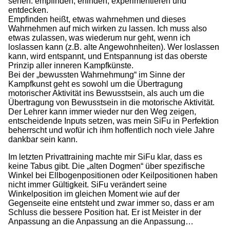
sehen: empfinden, erfinden, experimentieren und
entdecken.
Empfinden heißt, etwas wahrnehmen und dieses
Wahrnehmen auf mich wirken zu lassen. Ich muss also
etwas zulassen, was wiederum nur geht, wenn ich
loslassen kann (z.B. alte Angewohnheiten). Wer loslassen
kann, wird entspannt, und Entspannung ist das oberste
Prinzip aller inneren Kampfkünste.
Bei der „bewussten Wahrnehmung“ im Sinne der
Kampfkunst geht es sowohl um die Übertragung
motorischer Aktivität ins Bewusstsein, als auch um die
Übertragung von Bewusstsein in die motorische Aktivität.
Der Lehrer kann immer wieder nur den Weg zeigen,
entscheidende Inputs setzen, was mein SiFu in Perfektion
beherrscht und wofür ich ihm hoffentlich noch viele Jahre
dankbar sein kann.
Im letzten Privattraining machte mir SiFu klar, dass es
keine Tabus gibt. Die „alten Dogmen“ über spezifische
Winkel bei Ellbogenpositionen oder Keilpositionen haben
nicht immer Gültigkeit. SiFu verändert seine
Winkelposition im gleichen Moment wie auf der
Gegenseite eine entsteht und zwar immer so, dass er am
Schluss die bessere Position hat. Er ist Meister in der
Anpassung an die Anpassung an die Anpassung…