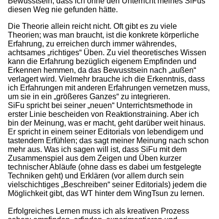
Bewusstsein, dass ich ohne den Unterricht meines SiFus
diesen Weg nie gefunden hätte.
Die Theorie allein reicht nicht. Oft gibt es zu viele
Theorien; was man braucht, ist die konkrete körperliche
Erfahrung, zu erreichen durch immer währendes,
achtsames „richtiges“ Üben. Zu viel theoretisches Wissen
kann die Erfahrung bezüglich eigenem Empfinden und
Erkennen hemmen, da das Bewusstsein nach „außen“
verlagert wird. Vielmehr brauche ich die Erkenntnis, dass
ich Erfahrungen mit anderen Erfahrungen vernetzen muss,
um sie in ein „größeres Ganzes“ zu integrieren.
SiFu spricht bei seiner „neuen“ Unterrichtsmethode in
erster Linie bescheiden von Reaktionstraining. Aber ich
bin der Meinung, was er macht, geht darüber weit hinaus.
Er spricht in einem seiner Editorials von lebendigem und
tastendem Erfühlen; das sagt meiner Meinung nach schon
mehr aus. Was ich sagen will ist, dass SiFu mit dem
Zusammenspiel aus dem Zeigen und Üben kurzer
technischer Abläufe (ohne dass es dabei um festgelegte
Techniken geht) und Erklären (vor allem durch sein
vielschichtiges „Beschreiben“ seiner Editorials) jedem die
Möglichkeit gibt, das WT hinter dem WingTsun zu lernen.
Erfolgreiches Lernen muss ich als kreativen Prozess