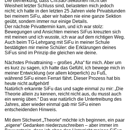
Die Bemerkung, dass ChiSao-Sektionen nicht der
Weisheit letzter Schluss sind, belasteten mich jedoch
nicht; ich hatte in den letzten 25 Jahren viele Privatstunden
bei meinem SiFu, aber wir haben nie eine ganze Sektion
geübt, sondern immer nur einige Details.
Der nächste Privattermin kam, und ich war stolz:
Bewegungen und Ansichten meines SiFus kreuzten sich
mit meinen und ich wusste, ich war auf dem richtigen Weg.
Auch beim TG-Lehrgang mit SiFu in meiner Schule
bestätigten mir meine Schüler: die Erklärungen deines
SiFus sind im Prinzip die gleichen wie deine.
Nächstes Privattraining – großes „Aha“ für mich. Aber um
es kurz zu sagen, ich hatte das Gefühl, ich bewege mich in
meiner Entwicklung (vor allem körperlich) zu Fuß,
während SiFu einen Ferrari fährt. Dieser Prozess hat bis
heute nicht aufgehört!
Natürlich erkannte SiFu das und sagte einmal zu mir: „Die
Theorie allein zu kennen, reicht nicht aus, du musst auch
ein wenig üben.“ Das war natürlich die Untertreibung des
Jahres, aber wieder einmal gab mir SiFu einen
entscheidenden Hinweis.
Mit dem Stichwort „Theorie“ möchte ich beginnen, ein paar
„eigene“ Gedanken niederzuschreiben – aber immer im