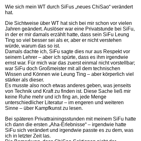
Wie sich mein WT durch SiFus „neues ChiSao“ verändert
hat.
Die Sichtweise über WT hat sich bei mir schon vor vielen
Jahren geändert. Auslöser war eine Privatstunde bei SiFu,
in der er mir damals erzählt hatte, dass sein SiFu Leung
Ting so viel besser sei als er, aber er nicht verstehen
würde, warum das so ist.
Damals dachte ich, SiFu sagte dies nur aus Respekt vor
seinem Lehrer – aber ich spürte, dass es ihm irgendwie
ernst war. Für mich war das zuerst einmal nicht vorstellbar;
war SiFu doch Großmeister mit all dem technischen
Wissen und Können wie Leung Ting – aber körperlich viel
stärker als dieser.
Es musste also noch etwas anderes geben, was jenseits
von Technik und Kraft zu finden ist. Diese Sache ließ mir
keine Ruhe mehr und ich fing an, jede Menge
unterschiedlicher Literatur – im engeren und weiteren
Sinne – über Kampfkunst zu lesen.
Bei späteren Privattrainingsstunden mit meinem SiFu hatte
ich dann die ersten „Aha-Erlebnisse“ – irgendwie hatte
SiFu sich verändert und irgendwie passte es zu dem, was
ich in letzter Zeit las.