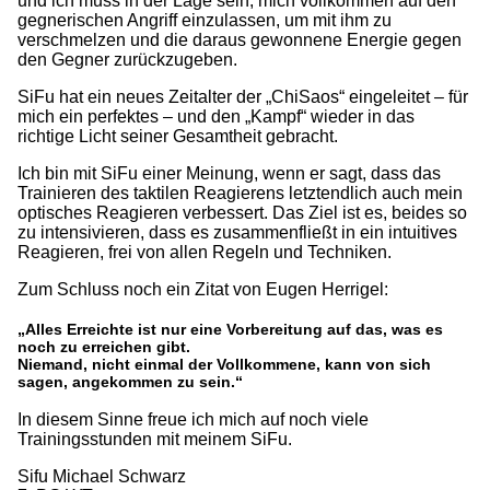
und ich muss in der Lage sein, mich vollkommen auf den
gegnerischen Angriff einzulassen, um mit ihm zu
verschmelzen und die daraus gewonnene Energie gegen
den Gegner zurückzugeben.
SiFu hat ein neues Zeitalter der „ChiSaos“ eingeleitet – für
mich ein perfektes – und den „Kampf“ wieder in das
richtige Licht seiner Gesamtheit gebracht.
Ich bin mit SiFu einer Meinung, wenn er sagt, dass das
Trainieren des taktilen Reagierens letztendlich auch mein
optisches Reagieren verbessert. Das Ziel ist es, beides so
zu intensivieren, dass es zusammenfließt in ein intuitives
Reagieren, frei von allen Regeln und Techniken.
Zum Schluss noch ein Zitat von Eugen Herrigel:
„Alles Erreichte ist nur eine Vorbereitung auf das, was es
noch zu erreichen gibt.
Niemand, nicht einmal der Vollkommene, kann von sich
sagen, angekommen zu sein.“
In diesem Sinne freue ich mich auf noch viele
Trainingsstunden mit meinem SiFu.
Sifu Michael Schwarz