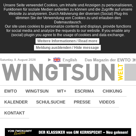
Direkt zum Inhalt
Unsere Seite verwendet Cookies, um Inhalte und Anzeigen zu personalisieren,
Funktionen für soziale Medien anbieten zu können und die Zugriffe auf unsere
Website zu analysieren. Durch Aktivierung der diversen (Social) Plug-Ins
stimmen Sie der Verwendung von Cookies zu und erlauben den
Datenaustausch.
Our site uses cookies to personalize contents and displays, provide functions
for social media and analyize the requests to our website. If you enable any
(social) plugin you agree to the usage of cookies and data exchange.
Weitere Informationen / Read more
Meldung ausblenden / Hide message
Saturday, 8. August 2026
EWTO
WINGTSUN
WT+
ESCRIMA
CHIKUNG
KALENDER
SCHULSUCHE
PRESSE
VIDEOS
KONTAKT