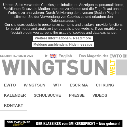
Direkt zum Inhalt
Unsere Seite verwendet Cookies, um Inhalte und Anzeigen zu personalisieren,
Funktionen für soziale Medien anbieten zu können und die Zugriffe auf unsere
Website zu analysieren. Durch Aktivierung der diversen (Social) Plug-Ins
stimmen Sie der Verwendung von Cookies zu und erlauben den
Datenaustausch.
Our site uses cookies to personalize contents and displays, provide functions
for social media and analyize the requests to our website. If you enable any
(social) plugin you agree to the usage of cookies and data exchange.
Weitere Informationen / Read more
Meldung ausblenden / Hide message
Saturday, 8. August 2026
EWTO
WINGTSUN
WT+
ESCRIMA
CHIKUNG
KALENDER
SCHULSUCHE
PRESSE
VIDEOS
KONTAKT