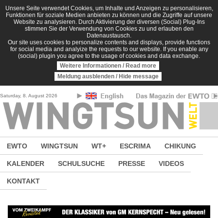
Direkt zum Inhalt
Unsere Seite verwendet Cookies, um Inhalte und Anzeigen zu personalisieren,
Funktionen für soziale Medien anbieten zu können und die Zugriffe auf unsere
Website zu analysieren. Durch Aktivierung der diversen (Social) Plug-Ins
stimmen Sie der Verwendung von Cookies zu und erlauben den
Datenaustausch.
Our site uses cookies to personalize contents and displays, provide functions
for social media and analyize the requests to our website. If you enable any
(social) plugin you agree to the usage of cookies and data exchange.
Weitere Informationen / Read more
Meldung ausblenden / Hide message
Saturday, 8. August 2026
EWTO
WINGTSUN
WT+
ESCRIMA
CHIKUNG
KALENDER
SCHULSUCHE
PRESSE
VIDEOS
KONTAKT