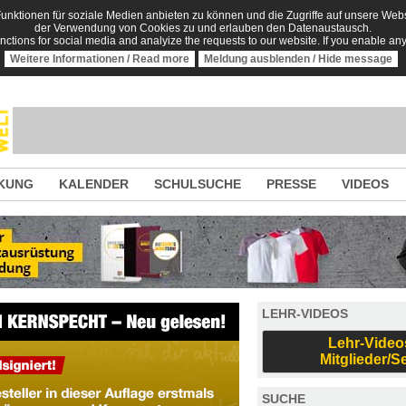
nktionen für soziale Medien anbieten zu können und die Zugriffe auf unsere Websi
der Verwendung von Cookies zu und erlauben den Datenaustausch.
unctions for social media and analyize the requests to our website. If you enable an
Weitere Informationen / Read more
Meldung ausblenden / Hide message
KUNG
KALENDER
SCHULSUCHE
PRESSE
VIDEOS
LEHR-VIDEOS
Lehr-Video
Mitglieder/S
SUCHE