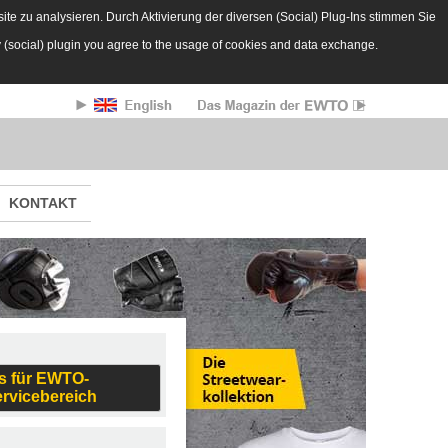
te zu analysieren. Durch Aktivierung der diversen (Social) Plug-Ins stimmen Sie
y (social) plugin you agree to the usage of cookies and data exchange.
KONTAKT
s für EWTO-
ervicebereich