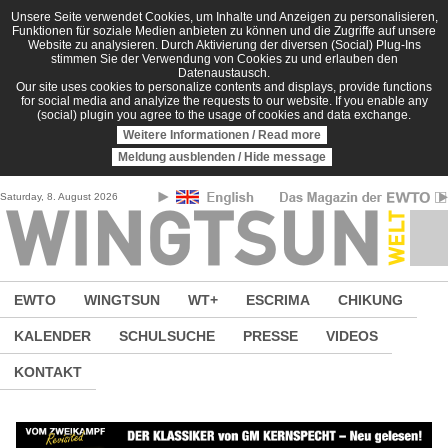
Direkt zum Inhalt
Unsere Seite verwendet Cookies, um Inhalte und Anzeigen zu personalisieren,
Funktionen für soziale Medien anbieten zu können und die Zugriffe auf unsere
Website zu analysieren. Durch Aktivierung der diversen (Social) Plug-Ins
stimmen Sie der Verwendung von Cookies zu und erlauben den
Datenaustausch.
Our site uses cookies to personalize contents and displays, provide functions
for social media and analyize the requests to our website. If you enable any
(social) plugin you agree to the usage of cookies and data exchange.
Weitere Informationen / Read more
Meldung ausblenden / Hide message
Saturday, 8. August 2026
EWTO
WINGTSUN
WT+
ESCRIMA
CHIKUNG
KALENDER
SCHULSUCHE
PRESSE
VIDEOS
KONTAKT