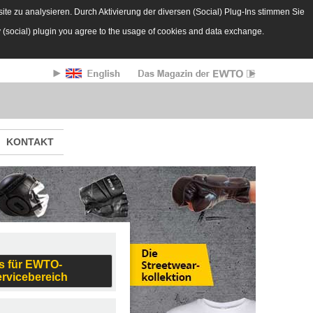
te zu analysieren. Durch Aktivierung der diversen (Social) Plug-Ins stimmen Sie
y (social) plugin you agree to the usage of cookies and data exchange.
KONTAKT
s für EWTO-
ervicebereich