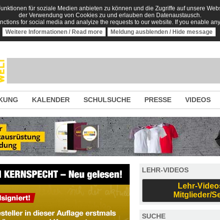
nktionen für soziale Medien anbieten zu können und die Zugriffe auf unsere Websi
der Verwendung von Cookies zu und erlauben den Datenaustausch.
unctions for social media and analyize the requests to our website. If you enable an
Weitere Informationen / Read more
Meldung ausblenden / Hide message
KUNG
KALENDER
SCHULSUCHE
PRESSE
VIDEOS
LEHR-VIDEOS
Lehr-Video
Mitglieder/S
SUCHE