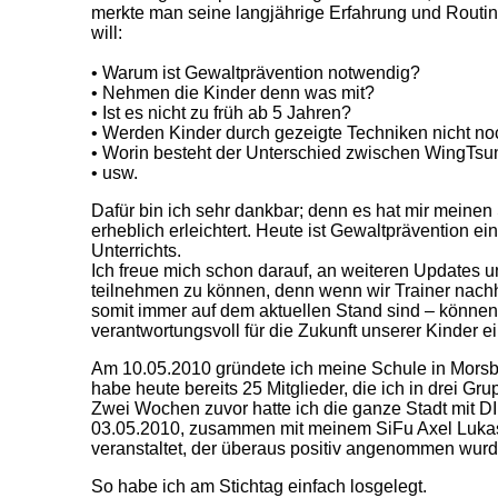
merkte man seine langjährige Erfahrung und Routine,
will:
• Warum ist Gewaltprävention notwendig?
• Nehmen die Kinder denn was mit?
• Ist es nicht zu früh ab 5 Jahren?
• Werden Kinder durch gezeigte Techniken nicht no
• Worin besteht der Unterschied zwischen WingTs
• usw.
Dafür bin ich sehr dankbar; denn es hat mir meinen 
erheblich erleichtert. Heute ist Gewaltprävention ei
Unterrichts.
Ich freue mich schon darauf, an weiteren Updates
teilnehmen zu können, denn wenn wir Trainer nachh
somit immer auf dem aktuellen Stand sind – können
verantwortungsvoll für die Zukunft unserer Kinder e
Am 10.05.2010 gründete ich meine Schule in Mors
habe heute bereits 25 Mitglieder, die ich in drei Gru
Zwei Wochen zuvor hatte ich die ganze Stadt mit DI
03.05.2010, zusammen mit meinem SiFu Axel Lukas,
veranstaltet, der überaus positiv angenommen wurd
So habe ich am Stichtag einfach losgelegt.