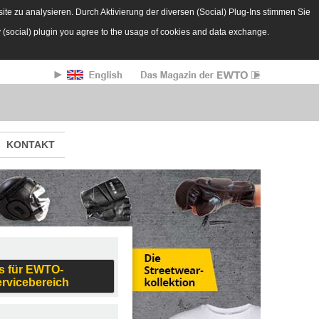
te zu analysieren. Durch Aktivierung der diversen (Social) Plug-Ins stimmen Sie
y (social) plugin you agree to the usage of cookies and data exchange.
KONTAKT
s für EWTO-
ervicebereich