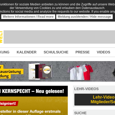
nktionen für soziale Medien anbieten zu können und die Zugriffe auf unsere Websi
der Verwendung von Cookies zu und erlauben den Datenaustausch.
unctions for social media and analyize the requests to our website. If you enable an
Weitere Informationen / Read more
Meldung ausblenden / Hide message
KUNG
KALENDER
SCHULSUCHE
PRESSE
VIDEOS
LEHR-VIDEOS
Lehr-Video
Mitglieder/S
SUCHE