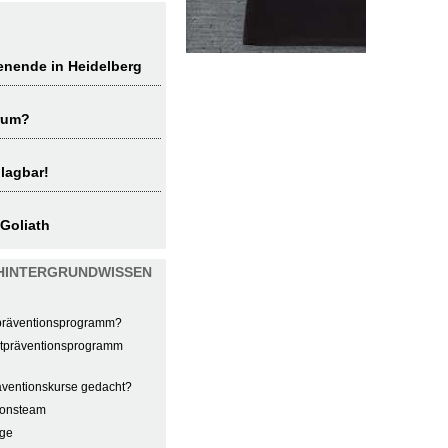
enende in Heidelberg
rum?
lagbar!
 Goliath
HINTERGRUNDWISSEN
präventionsprogramm?
tpräventionsprogramm
äventionskurse gedacht?
ionsteam
age