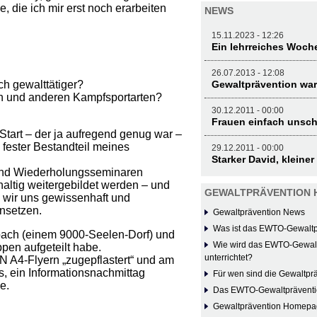
 die ich mir erst noch erarbeiten
NEWS
15.11.2023 - 12:26
Ein lehrreiches Woch
26.07.2013 - 12:08
ch gewalttätiger?
Gewaltprävention wa
un und anderen Kampfsportarten?
30.12.2011 - 00:00
Frauen einfach unsch
Start – der ja aufregend genug war –
n fester Bestandteil meines
29.12.2011 - 00:00
Starker David, kleiner
 und Wiederholungsseminaren
altig weitergebildet werden – und
GEWALTPRÄVENTION 
 wir uns gewissenhaft und
insetzen.
Gewaltprävention News
Was ist das EWTO-Gewalt
bach (einem 9000-Seelen-Dorf) und
Wie wird das EWTO-Gewal
ppen aufgeteilt habe.
unterrichtet?
N A4-Flyern „zugepflastert“ und am
 ein Informationsnachmittag
Für wen sind die Gewaltpr
e.
Das EWTO-Gewaltprävent
Gewaltprävention Homep