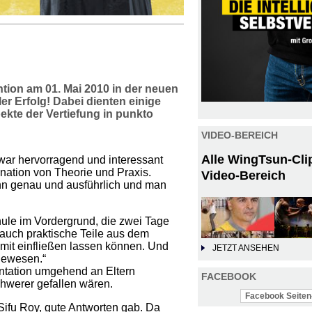
tion am 01. Mai 2010 in der neuen
er Erfolg! Dabei dienten einige
ekte der Vertiefung in punkto
VIDEO-BEREICH
Alle WingTsun-Cli
ar hervorragend und interessant
ination von Theorie und Praxis.
Video-Bereich
hn genau und ausführlich und man
ule im Vordergrund, die zwei Tage
e auch praktische Teile aus dem
it einfließen lassen können. Und
JETZT ANSEHEN
 gewesen.“
entation umgehend an Eltern
FACEBOOK
chwerer gefallen wären.
Facebook Seiten-
 Sifu Roy, gute Antworten gab. Da