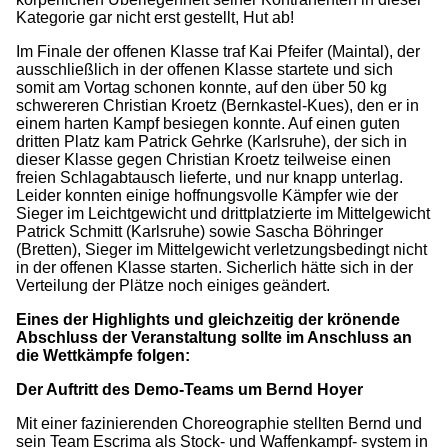
Kategorie gar nicht erst gestellt, Hut ab!
Im Finale der offenen Klasse traf Kai Pfeifer (Maintal), der
ausschließlich in der offenen Klasse startete und sich
somit am Vortag schonen konnte, auf den über 50 kg
schwereren Christian Kroetz (Bernkastel-Kues), den er in
einem harten Kampf besiegen konnte. Auf einen guten
dritten Platz kam Patrick Gehrke (Karlsruhe), der sich in
dieser Klasse gegen Christian Kroetz teilweise einen
freien Schlagabtausch lieferte, und nur knapp unterlag.
Leider konnten einige hoffnungsvolle Kämpfer wie der
Sieger im Leichtgewicht und drittplatzierte im Mittelgewicht
Patrick Schmitt (Karlsruhe) sowie Sascha Böhringer
(Bretten), Sieger im Mittelgewicht verletzungsbedingt nicht
in der offenen Klasse starten. Sicherlich hätte sich in der
Verteilung der Plätze noch einiges geändert.
Eines der Highlights und gleichzeitig der krönende
Abschluss der Veranstaltung sollte im Anschluss an
die Wettkämpfe folgen:
Der Auftritt des Demo-Teams um Bernd Hoyer
Mit einer fazinierenden Choreographie stellten Bernd und
sein Team Escrima als Stock- und Waffenkampf- system in