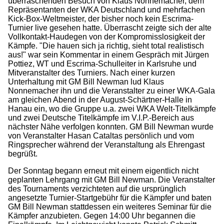
überraschenden Besuch von Klaus Nonnemacher, dem
Repräsentanten der WKA Deutschland und mehrfachen
Kick-Box-Weltmeister, der bisher noch kein Escrima-
Turnier live gesehen hatte. Überrascht zeigte sich der alte
Vollkontakt-Haudegen von der Kompromisslosigkeit der
Kämpfe. "Die hauen sich ja richtig, sieht total realistisch
aus!" war sein Kommentar in einem Gespräch mit Jürgen
Pottiez, WT und Escrima-Schulleiter in Karlsruhe und
Mitveranstalter des Turniers. Nach einer kurzen
Unterhaltung mit GM Bill Newman lud Klaus
Nonnemacher ihn und die Veranstalter zu einer WKA-Gala
am gleichen Abend in der August-Schärtner-Halle in
Hanau ein, wo die Gruppe u.a. zwei WKA Welt-Titelkämpfe
und zwei Deutsche Titelkämpfe im V.I.P.-Bereich aus
nächster Nähe verfolgen konnten. GM Bill Newman wurde
von Veranstalter Hasan Cataltas persönlich und vom
Ringsprecher während der Veranstaltung als Ehrengast
begrüßt.
Der Sonntag begann erneut mit einem eigentlich nicht
geplanten Lehrgang mit GM Bill Newman. Die Veranstalter
des Tournaments verzichteten auf die ursprünglich
angesetzte Turnier-Startgebühr für die Kämpfer und baten
GM Bill Newman stattdessen ein weiteres Seminar für die
Kämpfer anzubieten. Gegen 14:00 Uhr begannen die