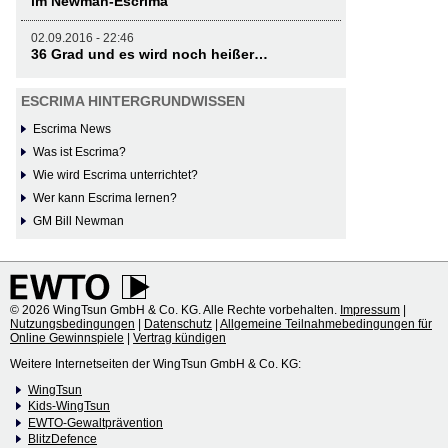
im Newman-Escrima
02.09.2016 - 22:46
36 Grad und es wird noch heißer…
ESCRIMA HINTERGRUNDWISSEN
Escrima News
Was ist Escrima?
Wie wird Escrima unterrichtet?
Wer kann Escrima lernen?
GM Bill Newman
© 2026 WingTsun GmbH & Co. KG. Alle Rechte vorbehalten.
Impressum
|
Nutzungsbedingungen
|
Datenschutz
|
Allgemeine Teilnahmebedingungen für
Online Gewinnspiele
|
Vertrag kündigen
Weitere Internetseiten der WingTsun GmbH & Co. KG:
WingTsun
Kids-WingTsun
EWTO-Gewaltprävention
BlitzDefence