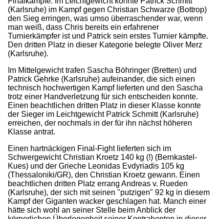
Finalkämpfe. Im Leichtgewicht konnte Patrick Schmitt
(Karlsruhe) im Kampf gegen Christian Schwarze (Bottrop)
den Sieg erringen, was umso überraschender war, wenn
man weiß, dass Chris bereits ein erfahrener
Turnierkämpfer ist und Patrick sein erstes Turnier kämpfte.
Den dritten Platz in dieser Kategorie belegte Oliver Merz
(Karlsruhe).
Im Mittelgewicht trafen Sascha Böhringer (Bretten) und
Patrick Gehrke (Karlsruhe) aufeinander, die sich einen
technisch hochwertigen Kampf lieferten und den Sascha
trotz einer Handverletzung für sich entscheiden konnte.
Einen beachtlichen dritten Platz in dieser Klasse konnte
der Sieger im Leichtgewicht Patrick Schmitt (Karlsruhe)
erreichen, der nochmals in der für ihn nächst höheren
Klasse antrat.
Einen hartnäckigen Final-Fight lieferten sich im
Schwergewicht Christian Kroetz 140 kg (!) (Bernkastel-
Kues) und der Grieche Leonidas Evdyriadis 105 kg
(Thessaloniki/GR), den Christian Kroetz gewann. Einen
beachtlichen dritten Platz errang Andreas v. Rueden
(Karlsruhe), der sich mit seinen "putzigen" 92 kg in diesem
Kampf der Giganten wacker geschlagen hat. Manch einer
hätte sich wohl an seiner Stelle beim Anblick der
körperlichen Überlegenheit seiner Kontrahenten in dieser