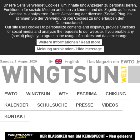
Direkt zum Inhalt
Unsere Seite verwendet Cookies, um Inhalte und Anzeigen zu personalisieren,
Funktionen für soziale Medien anbieten zu können und die Zugriffe auf unsere
Website zu analysieren. Durch Aktivierung der diversen (Social) Plug-Ins
stimmen Sie der Verwendung von Cookies zu und erlauben den
Datenaustausch.
Our site uses cookies to personalize contents and displays, provide functions
for social media and analyize the requests to our website. If you enable any
(social) plugin you agree to the usage of cookies and data exchange.
Weitere Informationen / Read more
Meldung ausblenden / Hide message
Saturday, 8. August 2026
EWTO
WINGTSUN
WT+
ESCRIMA
CHIKUNG
KALENDER
SCHULSUCHE
PRESSE
VIDEOS
KONTAKT