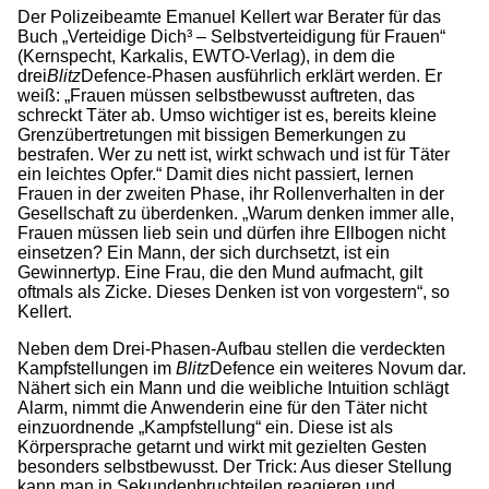
Der Polizeibeamte Emanuel Kellert war Berater für das
Buch „Verteidige Dich³ – Selbstverteidigung für Frauen“
(Kernspecht, Karkalis, EWTO-Verlag), in dem die
drei
Blitz
Defence-Phasen ausführlich erklärt werden. Er
weiß: „Frauen müssen selbstbewusst auftreten, das
schreckt Täter ab. Umso wichtiger ist es, bereits kleine
Grenzübertretungen mit bissigen Bemerkungen zu
bestrafen. Wer zu nett ist, wirkt schwach und ist für Täter
ein leichtes Opfer.“ Damit dies nicht passiert, lernen
Frauen in der zweiten Phase, ihr Rollenverhalten in der
Gesellschaft zu überdenken. „Warum denken immer alle,
Frauen müssen lieb sein und dürfen ihre Ellbogen nicht
einsetzen? Ein Mann, der sich durchsetzt, ist ein
Gewinnertyp. Eine Frau, die den Mund aufmacht, gilt
oftmals als Zicke. Dieses Denken ist von vorgestern“, so
Kellert.
Neben dem Drei-Phasen-Aufbau stellen die verdeckten
Kampfstellungen im
Blitz
Defence ein weiteres Novum dar.
Nähert sich ein Mann und die weibliche Intuition schlägt
Alarm, nimmt die Anwenderin eine für den Täter nicht
einzuordnende „Kampfstellung“ ein. Diese ist als
Körpersprache getarnt und wirkt mit gezielten Gesten
besonders selbstbewusst. Der Trick: Aus dieser Stellung
kann man in Sekundenbruchteilen reagieren und