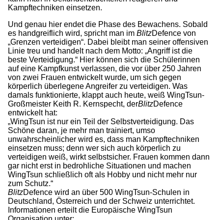
Kampftechniken einsetzen.
Und genau hier endet die Phase des Bewachens. Sobald
es handgreiflich wird, spricht man im
Blitz
Defence von
„Grenzen verteidigen“. Dabei bleibt man seiner offensiven
Linie treu und handelt nach dem Motto: „Angriff ist die
beste Verteidigung.“ Hier können sich die Schülerinnen
auf eine Kampfkunst verlassen, die vor über 250 Jahren
von zwei Frauen entwickelt wurde, um sich gegen
körperlich überlegene Angreifer zu verteidigen. Was
damals funktionierte, klappt auch heute, weiß WingTsun-
Großmeister Keith R. Kernspecht, der
Blitz
Defence
entwickelt hat:
„WingTsun ist nur ein Teil der Selbstverteidigung. Das
Schöne daran, je mehr man trainiert, umso
unwahrscheinlicher wird es, dass man Kampftechniken
einsetzen muss; denn wer sich auch körperlich zu
verteidigen weiß, wirkt selbstsicher. Frauen kommen dann
gar nicht erst in bedrohliche Situationen und machen
WingTsun schließlich oft als Hobby und nicht mehr nur
zum Schutz.“
Blitz
Defence wird an über 500 WingTsun-Schulen in
Deutschland, Österreich und der Schweiz unterrichtet.
Informationen erteilt die Europäische WingTsun
Organisation unter: