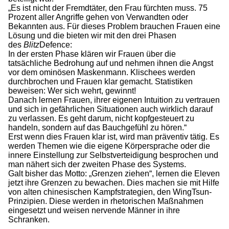
„Es ist nicht der Fremdtäter, den Frau fürchten muss. 75
Prozent aller Angriffe gehen von Verwandten oder
Bekannten aus. Für dieses Problem brauchen Frauen eine
Lösung und die bieten wir mit den drei Phasen
des
Blitz
Defence:
In der ersten Phase klären wir Frauen über die
tatsächliche Bedrohung auf und nehmen ihnen die Angst
vor dem ominösen Maskenmann. Klischees werden
durchbrochen und Frauen klar gemacht. Statistiken
beweisen: Wer sich wehrt, gewinnt!
Danach lernen Frauen, ihrer eigenen Intuition zu vertrauen
und sich in gefährlichen Situationen auch wirklich darauf
zu verlassen. Es geht darum, nicht kopfgesteuert zu
handeln, sondern auf das Bauchgefühl zu hören.“
Erst wenn dies Frauen klar ist, wird man präventiv tätig. Es
werden Themen wie die eigene Körpersprache oder die
innere Einstellung zur Selbstverteidigung besprochen und
man nähert sich der zweiten Phase des Systems.
Galt bisher das Motto: „Grenzen ziehen“, lernen die Eleven
jetzt ihre Grenzen zu bewachen. Dies machen sie mit Hilfe
von alten chinesischen Kampfstrategien, den WingTsun-
Prinzipien. Diese werden in rhetorischen Maßnahmen
eingesetzt und weisen nervende Männer in ihre
Schranken.