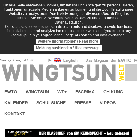
Direkt zum Inhalt
Unsere Seite verwendet Cookies, um Inhalte und Anzeigen zu personalisieren,
Funktionen für soziale Medien anbieten zu können und die Zugriffe auf unsere
Website zu analysieren. Durch Aktivierung der diversen (Social) Plug-Ins
stimmen Sie der Verwendung von Cookies zu und erlauben den
Datenaustausch.
Our site uses cookies to personalize contents and displays, provide functions
for social media and analyize the requests to our website. If you enable any
(social) plugin you agree to the usage of cookies and data exchange.
Weitere Informationen / Read more
Meldung ausblenden / Hide message
Sunday, 9. August 2026
EWTO
WINGTSUN
WT+
ESCRIMA
CHIKUNG
KALENDER
SCHULSUCHE
PRESSE
VIDEOS
KONTAKT