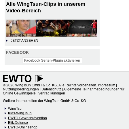
Alle WingTsun-Clips in unserem
Video-Bereich
JETZT ANSEHEN
FACEBOOK
Facebook Seiten-Plugin aktivieren
© 2026 WingTsun GmbH & Co. KG. Alle Rechte vorbehalten.
Impressum
|
Nutzungsbedingungen
|
Datenschutz
|
Allgemeine Teilnahmebedingungen für
Online Gewinnspiele
|
Vertrag kündigen
Weitere Internetseiten der WingTsun GmbH & Co. KG:
WingTsun
Kids-WingTsun
EWTO-Gewaltprävention
BlitzDefence
EWTO-Onlineshop