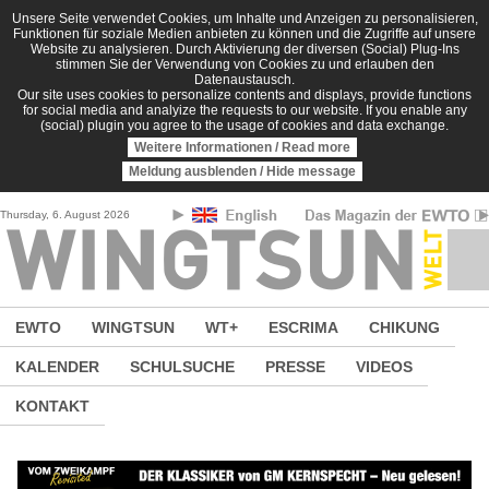
Direkt zum Inhalt
Unsere Seite verwendet Cookies, um Inhalte und Anzeigen zu personalisieren,
Funktionen für soziale Medien anbieten zu können und die Zugriffe auf unsere
Website zu analysieren. Durch Aktivierung der diversen (Social) Plug-Ins
stimmen Sie der Verwendung von Cookies zu und erlauben den
Datenaustausch.
Our site uses cookies to personalize contents and displays, provide functions
for social media and analyize the requests to our website. If you enable any
(social) plugin you agree to the usage of cookies and data exchange.
Weitere Informationen / Read more
Meldung ausblenden / Hide message
Thursday, 6. August 2026
EWTO
WINGTSUN
WT+
ESCRIMA
CHIKUNG
KALENDER
SCHULSUCHE
PRESSE
VIDEOS
KONTAKT