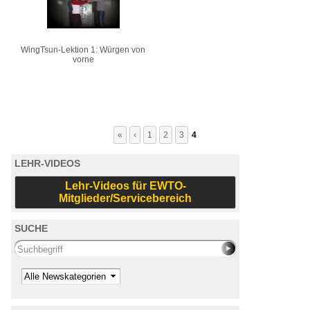
WingTsun-Lektion 1: Würgen von
vorne
«
‹
1
2
3
4
LEHR-VIDEOS
Lehr-Videos für EWTO-
Mitglieder/Servicebereich
SUCHE
Search this site
Kategorie