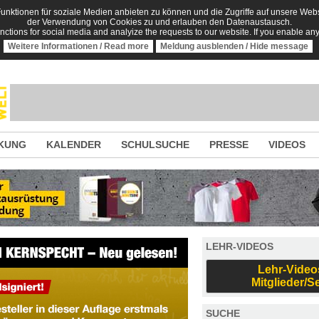
nktionen für soziale Medien anbieten zu können und die Zugriffe auf unsere Websi
der Verwendung von Cookies zu und erlauben den Datenaustausch.
unctions for social media and analyize the requests to our website. If you enable an
Weitere Informationen / Read more
Meldung ausblenden / Hide message
KUNG
KALENDER
SCHULSUCHE
PRESSE
VIDEOS
LEHR-VIDEOS
Lehr-Video
Mitglieder/S
SUCHE