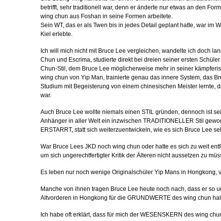
betrifft, sehr traditionell war, denn er änderte nur etwas an den Fo
wing chun aus Foshan in seine Formen arbeitete.
Sein WT, das er als Twen bis in jedes Detail geplant hatte, war im 
Kiel erlebte.
Ich will mich nicht mit Bruce Lee vergleichen, wandelte ich doch l
Chun und Escrima, studierte direkt bei dreien seiner ersten Schüle
Chun-Stil, dem Bruce Lee möglicherweise mehr in seiner kämpfer
wing chun von Yip Man, trainierte genau das innere System, das B
Studium mit Begeisterung von einem chinesischen Meister lernte, der
war.
Auch Bruce Lee wollte niemals einen STIL gründen, dennoch ist sein
Anhänger in aller Welt ein inzwischen TRADITIONELLER Stil gewor
ERSTARRT, statt sich weiterzuentwickeln, wie es sich Bruce Lee se
War Bruce Lees JKD noch wing chun oder hatte es sich zu weit ent
um sich ungerechtfertigter Kritik der Älteren nicht aussetzen zu mü
Es leben nur noch wenige Originalschüler Yip Mans in Hongkong, v
Manche von ihnen tragen Bruce Lee heute noch nach, dass er so unt
Altvorderen in Hongkong für die GRUNDWERTE des wing chun hal
Ich habe oft erklärt, dass für mich der WESENSKERN des wing chu