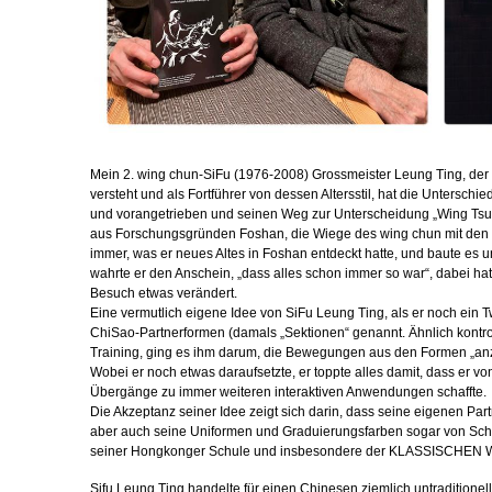
Mein 2. wing chun-SiFu (1976-2008) Grossmeister Leung Ting, der s
versteht und als Fortführer von dessen Altersstil, hat die Untersch
und vorangetrieben und seinen Weg zur Unterscheidung „Wing Tsu
aus Forschungsgründen Foshan, die Wiege des wing chun mit den 
immer, was er neues Altes in Foshan entdeckt hatte, und baute es 
wahrte er den Anschein, „dass alles schon immer so war“, dabei h
Besuch etwas verändert.
Eine vermutlich eigene Idee von SiFu Leung Ting, als er noch ein 
ChiSao-Partnerformen (damals „Sektionen“ genannt. Ähnlich kontro
Training, ging es ihm darum, die Bewegungen aus den Formen „a
Wobei er noch etwas daraufsetzte, er toppte alles damit, dass er
Übergänge zu immer weiteren interaktiven Anwendungen schaffte.
Die Akzeptanz seiner Idee zeigt sich darin, dass seine eigenen Pa
aber auch seine Uniformen und Graduierungsfarben sogar von Sc
seiner Hongkonger Schule und insbesondere der KLASSISCHEN 
Sifu Leung Ting handelte für einen Chinesen ziemlich untraditionel