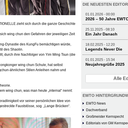
DIE NEUESTEN EDITOR
01.01.2026 - 00:00
2026 – 50 Jahre EWT
TIONELLE zieht sich durch die ganze Geschichte
25.11.2025 - 08:10
Ein Jahr Danach
ich wing chun den Gefahren der jeweiligen Zeit
Ching-Dynastie des KungFu bemächtigen würde,
18.02.2025 - 12:20
Legends Never Die
til des Shaolin.
, durch ihre Nachfolger von Yim Wing Tsun (die
01.01.2025 - 15:34
Neujahrsgrüße 2025
Hongkonger wing chun-Schule, hat selbst
gchun-ähnlichen Stilen Anleihen nahm und
Alle Ed
Theorie.
nem wing chun, was man heute „internal“ nennt:
EWTO HINTERGRUNDW
adlinigkeit vor seiner persönlichen Idee von
EWTO News
gestreckte Fauststösse, sog. „Lange Brücken“.
Dachverband
Großmeister Kernspecht
Editorials von GM Kernspe