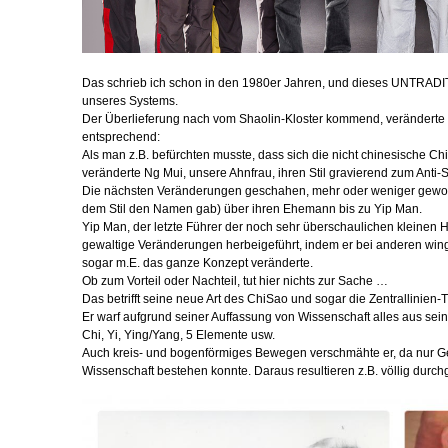
Das schrieb ich schon in den 1980er Jahren, und dieses UNTRADI
unseres Systems.
Der Überlieferung nach vom Shaolin-Kloster kommend, veränderte s
entsprechend:
Als man z.B. befürchten musste, dass sich die nicht chinesische 
veränderte Ng Mui, unsere Ahnfrau, ihren Stil gravierend zum Anti-S
Die nächsten Veränderungen geschahen, mehr oder weniger gewollt
dem Stil den Namen gab) über ihren Ehemann bis zu Yip Man.
Yip Man, der letzte Führer der noch sehr überschaulichen kleinen 
gewaltige Veränderungen herbeigeführt, indem er bei anderen win
sogar m.E. das ganze Konzept veränderte.
Ob zum Vorteil oder Nachteil, tut hier nichts zur Sache …
Das betrifft seine neue Art des ChiSao und sogar die Zentrallinien-
Er warf aufgrund seiner Auffassung von Wissenschaft alles aus sei
Chi, Yi, Ying/Yang, 5 Elemente usw.
Auch kreis- und bogenförmiges Bewegen verschmähte er, da nur Ger
Wissenschaft bestehen konnte. Daraus resultieren z.B. völlig durch