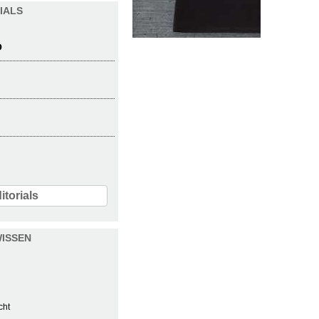
IALS
O
itorials
ISSEN
cht