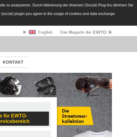
te zu analysieren. Durch Aktivierung der diversen (Social) Plug-Ins stimmen Sie
y (social) plugin you agree to the usage of cookies and data exchange.
KONTAKT
s für EWTO-
ervicebereich