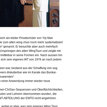
ich als letzter Privatschüler von Yip Man
iede zum alten wing chun noch mehr systematisiert
n“ genannt. Er besuchte aber auch mehrfach
Ursprüngen des alten WingTsun und zeigte mir
unmittelbar in seine Formen ein. Nach aussen hin
at sich sein eigenes WT von 1976 an nach jedem
Twen war, bestand aus der Schaffung von sog.
vers diskutierbar wie im Karate das Bunkai-
nzuwenden“.
 von einer Anwendung immer wieder neue
rtner-ChiSao-Sequenzen und Oberflächlichkeiten,
hulen und Lehrern übernommen wurden, die
WT-ABTEILUNG der EWTO nicht angehören.
l, wobei er aber, was sein eigenes Wing Tsun