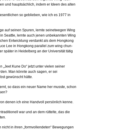
rmen und hauptsächlich, indem er Ideen des alten
Wesentlichen so geblieben, wie ich es 1977 in
ange auf seinen Spuren, lernte seinetwegen Wing
r in Seattle, lernte auch jenen unbekannten Wing
ischen Entwicklung verdankt als dem Hongkong
ruce Lee in Hongkong parallel zum wing chun-
 später in Heidelberg an der Universität tätig
 „Jeet Kune Do“ jetzt unter vielen seiner
den. Man könnte auch sagen, er sei
lbst gewünscht hätte.
fernt, so dass ein neuer Name her musste, schon
ssen?
on denen ich eine Handvoll persönlich kenne.
raditionell war und an dem rüttelte, das die
ten.
n nicht in ihren „formvollendeten“ Bewegungen