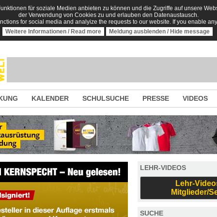
nktionen für soziale Medien anbieten zu können und die Zugriffe auf unsere Websi
der Verwendung von Cookies zu und erlauben den Datenaustausch.
unctions for social media and analyize the requests to our website. If you enable an
Weitere Informationen / Read more
Meldung ausblenden / Hide message
KUNG
KALENDER
SCHULSUCHE
PRESSE
VIDEOS
LEHR-VIDEOS
Lehr-Video
Mitglieder/S
SUCHE