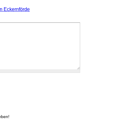
in Eckernförde
eben!