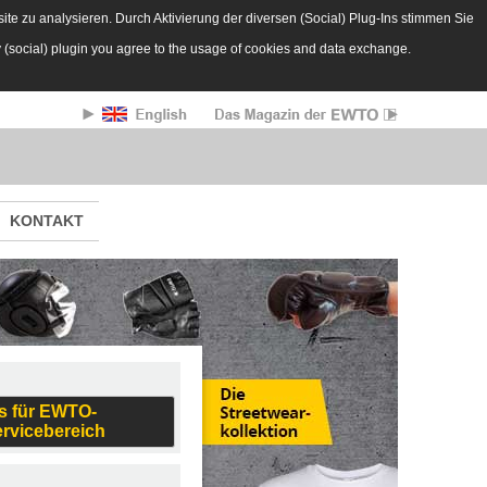
te zu analysieren. Durch Aktivierung der diversen (Social) Plug-Ins stimmen Sie
y (social) plugin you agree to the usage of cookies and data exchange.
KONTAKT
s für EWTO-
ervicebereich