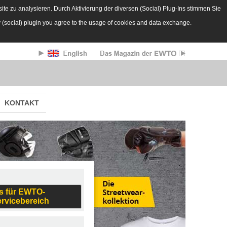
te zu analysieren. Durch Aktivierung der diversen (Social) Plug-Ins stimmen Sie
y (social) plugin you agree to the usage of cookies and data exchange.
KONTAKT
s für EWTO-
ervicebereich