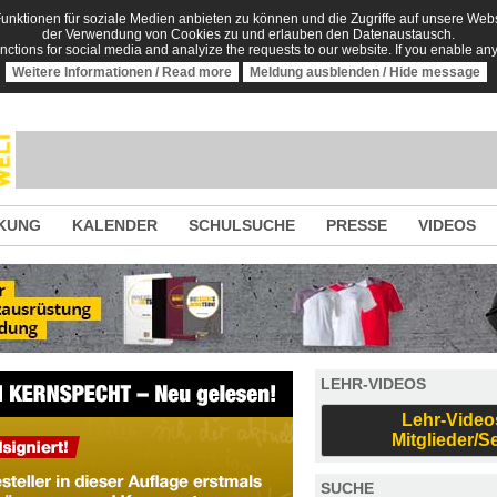
nktionen für soziale Medien anbieten zu können und die Zugriffe auf unsere Websi
der Verwendung von Cookies zu und erlauben den Datenaustausch.
unctions for social media and analyize the requests to our website. If you enable an
Weitere Informationen / Read more
Meldung ausblenden / Hide message
KUNG
KALENDER
SCHULSUCHE
PRESSE
VIDEOS
LEHR-VIDEOS
Lehr-Video
Mitglieder/S
SUCHE