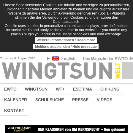
Direkt zum Inhalt
Unsere Seite verwendet Cookies, um Inhalte und Anzeigen zu personalisieren,
Funktionen für soziale Medien anbieten zu können und die Zugriffe auf unsere
Website zu analysieren. Durch Aktivierung der diversen (Social) Plug-Ins
stimmen Sie der Verwendung von Cookies zu und erlauben den
Datenaustausch.
Our site uses cookies to personalize contents and displays, provide functions
for social media and analyize the requests to our website. If you enable any
(social) plugin you agree to the usage of cookies and data exchange.
Weitere Informationen / Read more
Meldung ausblenden / Hide message
Thursday, 6. August 2026
EWTO
WINGTSUN
WT+
ESCRIMA
CHIKUNG
KALENDER
SCHULSUCHE
PRESSE
VIDEOS
KONTAKT