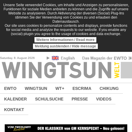
Direkt zum Inhalt
Unsere Seite verwendet Cookies, um Inhalte und Anzeigen zu personalisieren,
Funktionen für soziale Medien anbieten zu können und die Zugriffe auf unsere
Website zu analysieren. Durch Aktivierung der diversen (Social) Plug-Ins
stimmen Sie der Verwendung von Cookies zu und erlauben den
Datenaustausch.
Our site uses cookies to personalize contents and displays, provide functions
for social media and analyize the requests to our website. If you enable any
(social) plugin you agree to the usage of cookies and data exchange.
Weitere Informationen / Read more
Meldung ausblenden / Hide message
Saturday, 8. August 2026
EWTO
WINGTSUN
WT+
ESCRIMA
CHIKUNG
KALENDER
SCHULSUCHE
PRESSE
VIDEOS
KONTAKT