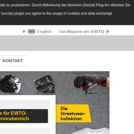
te zu analysieren. Durch Aktivierung der diversen (Social) Plug-Ins stimmen Sie
y (social) plugin you agree to the usage of cookies and data exchange.
KONTAKT
s für EWTO-
ervicebereich