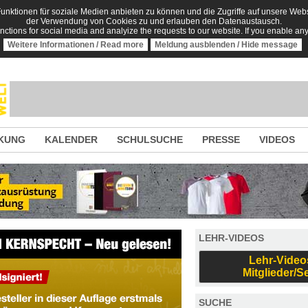
nktionen für soziale Medien anbieten zu können und die Zugriffe auf unsere Websi
der Verwendung von Cookies zu und erlauben den Datenaustausch.
unctions for social media and analyize the requests to our website. If you enable an
Weitere Informationen / Read more
Meldung ausblenden / Hide message
KUNG
KALENDER
SCHULSUCHE
PRESSE
VIDEOS
LEHR-VIDEOS
Lehr-Video
Mitglieder/S
SUCHE