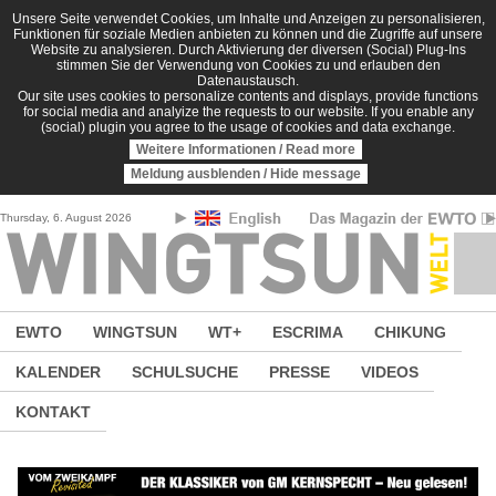
Direkt zum Inhalt
Unsere Seite verwendet Cookies, um Inhalte und Anzeigen zu personalisieren,
Funktionen für soziale Medien anbieten zu können und die Zugriffe auf unsere
Website zu analysieren. Durch Aktivierung der diversen (Social) Plug-Ins
stimmen Sie der Verwendung von Cookies zu und erlauben den
Datenaustausch.
Our site uses cookies to personalize contents and displays, provide functions
for social media and analyize the requests to our website. If you enable any
(social) plugin you agree to the usage of cookies and data exchange.
Weitere Informationen / Read more
Meldung ausblenden / Hide message
Thursday, 6. August 2026
EWTO
WINGTSUN
WT+
ESCRIMA
CHIKUNG
KALENDER
SCHULSUCHE
PRESSE
VIDEOS
KONTAKT